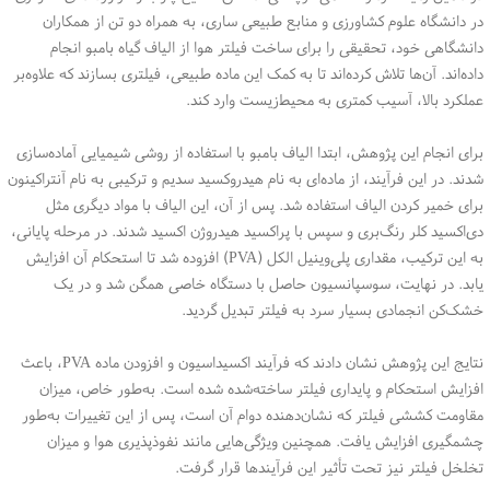
در دانشگاه علوم کشاورزی و منابع طبیعی ساری، به همراه دو تن از همکاران
دانشگاهی خود، تحقیقی را برای ساخت فیلتر هوا از الیاف گیاه بامبو انجام
داده‌اند. آن‌ها تلاش کرده‌اند تا به کمک این ماده طبیعی، فیلتری بسازند که علاوه‌بر
عملکرد بالا، آسیب کمتری به محیط‌زیست وارد کند.
برای انجام این پژوهش، ابتدا الیاف بامبو با استفاده از روشی شیمیایی آماده‌سازی
شدند. در این فرآیند، از ماده‌ای به نام هیدروکسید سدیم و ترکیبی به نام آنتراکینون
برای خمیر کردن الیاف استفاده شد. پس از آن، این الیاف با مواد دیگری مثل
دی‌اکسید کلر رنگ‌بری و سپس با پراکسید هیدروژن اکسید شدند. در مرحله پایانی،
به این ترکیب، مقداری پلی‌وینیل الکل (PVA) افزوده شد تا استحکام آن افزایش
یابد. در نهایت، سوسپانسیون حاصل با دستگاه خاصی همگن شد و در یک
خشک‌کن انجمادی بسیار سرد به فیلتر تبدیل گردید.
نتایج این پژوهش نشان دادند که فرآیند اکسیداسیون و افزودن ماده PVA، باعث
افزایش استحکام و پایداری فیلتر ساخته‌شده شده است. به‌طور خاص، میزان
مقاومت کششی فیلتر که نشان‌دهنده دوام آن است، پس از این تغییرات به‌طور
چشمگیری افزایش یافت. همچنین ویژگی‌هایی مانند نفوذپذیری هوا و میزان
تخلخل فیلتر نیز تحت تأثیر این فرآیندها قرار گرفت.