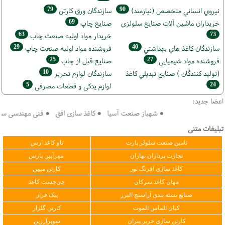
79
90
نيروي انساني متخصص (نیازمند)
سازندگان ورق كارتن
69
خریداران ماشين آلات صنايع سلولزي
صنايع چاپ
63
73
خريدار مواد اوليه صنعت چاپ
29
40
سازندگان كاغذ هاي بهداشتي
فروشنده مواد اوليه صنعت چاپ
25
27
فروشنده مواد شیمیایی
صنايع قبل از چاپ
10
(تولید كنندگان ) صنايع تبديلي كاغذ
سازندگان لوازم تحریر
5
24
لوازم یدکی و قطعات مصرفی
اعضا جدید:
● شهباز صنعت آسیا ● کاغذ سازی افق ● فنی مهندسی سپهر کو
تبلیغات متنی
تامین صنعت سلولز پارت
تاو کاغذ ارس
تجارت پردازان بهاران
مهرآیین پارس
کاغذ سازی افرنگ نور
کارتن میهن
مهان کاغذ سرکان
چی‌چست کاغذ
صنایع بسته بندی آراسنج البرز
پیک فراز
کیان الماس الموت
کارتن گلزار
کارتن سازی حریر پیران
سوپرارزین