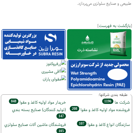
طبیعی و صنایع سلولزی می‌پردازد.
[
بازگشت به فهرست
]
طبقه بندی شرکتها:
848
1196
شركت ها
خريدار مواد اوليه كاغذ و مقوا
208
فروشنده مواد اوليه كاغذ و مقوا
(تولید كنندگان) صنايع بسته بندي
147
107
سازندگان انواع کاغذ و مقوا
فروشندگان ماشين آلات صنايع سلولزي
105