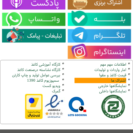
اطلاعات مهم مهم
کارگاه آموزشی کاغذ
امار واردات و تولیدات
کارگاه نشاسته درصنعت کاغذ
قیمت کاغذ و مقوا
بررسی عوامل تولید و چاپ کارتن
اشتراک ها
سمپوزیوم کاغذ 1390
نمایشگاهها
خارجی
ویدیو کست
نمایشگاهها
داخلی
گ
مرک