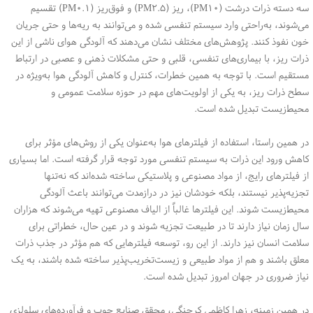
سه دسته ذرات درشت (PM۱۰)، ریز (PM۲.۵) و فوق‌ریز (PM۰.۱) تقسیم
می‌شوند، به‌راحتی وارد سیستم تنفسی شده و می‌توانند به ریه‌ها و حتی جریان
خون نفوذ کنند. پژوهش‌های مختلف نشان می‌دهند که آلودگی هوای ناشی از این
ذرات ریز، با بیماری‌های تنفسی، قلبی و حتی مشکلات ذهنی و عصبی در ارتباط
مستقیم است. با توجه به همین خطرات، کنترل و کاهش آلودگی هوا به‌ویژه در
سطح ذرات ریز، به یکی از اولویت‌های مهم در حوزه سلامت عمومی و
محیط‌زیست تبدیل شده است.
در همین راستا، استفاده از فیلترهای هوا به‌عنوان یکی از روش‌های مؤثر برای
کاهش ورود این ذرات به سیستم تنفسی مورد توجه قرار گرفته است. اما بسیاری
از فیلترهای رایج، از مواد مصنوعی و پلاستیکی ساخته شده‌اند که نه‌تنها
تجزیه‌پذیر نیستند، بلکه خودشان نیز در درازمدت می‌توانند باعث آلودگی
محیط‌زیست شوند. این فیلترها غالباً از الیاف مصنوعی تهیه می‌شوند که هزاران
سال زمان نیاز دارند تا در طبیعت تجزیه شوند و در عین حال، خطراتی برای
سلامت انسان نیز دارند. از این رو، توسعه فیلترهایی که هم مؤثر در جذب ذرات
معلق باشند و هم از مواد طبیعی و زیست‌تخریب‌پذیر ساخته شده باشند، به یک
نیاز ضروری در جهان امروز تبدیل شده است.
در همین زمینه، زهرا کاظمی کرچنگی، محقق صنایع چوب و فرآورده‌های سلولزی