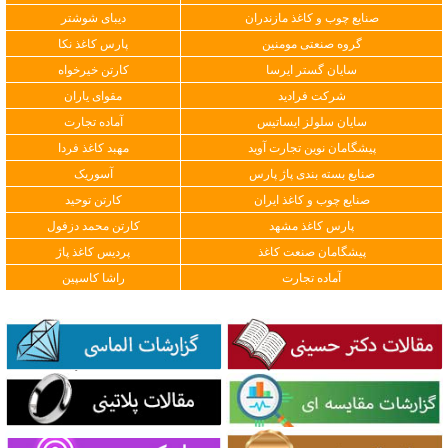
صنایع چوب و کاغذ مازندران
دیبای شوشتر
گروه صنعتی مومنین
پارس کاغذ نکا
سایان گستر ایرسا
کارتن خیرخواه
شرکت فرادید
مقوای یاران
سایان سلولز ایساتیس
آماده تجارت
پیشگامان نوین تجارت آوید
مهبد کاغذ فردا
صنایع بسته بندی پاژ پارس
آسوریک
صنایع چوب و کاغذ ایران
کارتن توحید
پارس کاغذ مشهد
کارتن محمد دزفول
پیشگامان صنعت کاغذ
پردیس کاغذ پاژ
آماده تجارت
راشا کاسپین