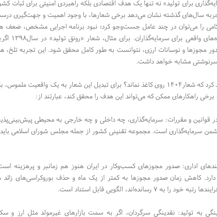
یه‌گذاری برای تولید» نه تنها یک هدف اقتصادی بلکه راهبردی امنیتی برای ثبات کش
جربه سال‌های گذشته نشان می‌دهد برخی شعارها، با وجود اهمیت و جهت‌گیری درست، 
کامی را می‌توان در چند عامل جست‌و‌جو کرد؛ نبود برنامه اجرایی مشخص، ضعف هما
فقدان انگ
ر مجوز‌ها و نوسانات ارزی، نتوانست به طور کامل محقق شود. این تجربه تلخ، هشد
سرنوشتی مشابه خواهد داشت.
حال چه باید کرد که شعار۱۴۰۴ روی کاغذ نماند؟ برای تبدیل این شعار به یک واق
برخی راهکار‌های ممکن که می‌تواند این هدف را محقق کند، عبارتند از:
در قوانین و مقررات: سرمایه‌گذاری، چه داخلی و چه خارجی به محیطی پیش‌بینی‌پذیر 
شمن سرمایه‌گذاری است. مجموعه تقنینی کشور از جمله مجلس شورای اسلامی باید با
ند‌های اداری: صدور مجوز‌های کسب‌وکار در ایران هنوز هم زمانبر و پرهزینه 
۱۲۷ را دارد. کاهش زمان صدور مجوز‌ها به کمتر از یک ماه و حذف بوروکراسی‌های زائد م
مهندسی سپهر کویر فرداد ● کاغذ و مقوای فانتزی ترنج ● رسا
خود را به ۷ رسانده‌اند، الگویی قابل استناد است.
گی به تولید: نقدینگی سرگردان، اگر به سمت بازار‌های غیرمولد مثل ارز و سکه 