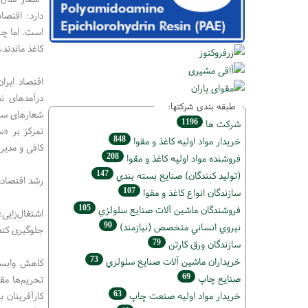
دارد: اقتصا
است. اما چر
کاغذ ماندند،
اقتصاد ایر
درآمد‌های ن
طبقه بندی شرکتها:
شعار‌های سا
1196
شركت ها
تمرکز بر «س
848
خريدار مواد اوليه كاغذ و مقوا
کافی و مدیر
208
فروشنده مواد اوليه كاغذ و مقوا
147
(تولید كنندگان) صنايع بسته بندي
رشد اقتصادی 
107
سازندگان انواع کاغذ و مقوا
105
فروشندگان ماشين آلات صنايع سلولزي
اشتغال‌زایی
90
نيروي انساني متخصص (نیازمند)
جلوگیری کند
79
سازندگان ورق كارتن
73
خریداران ماشين آلات صنايع سلولزي
کاهش وابستگ
69
صنايع چاپ
تحریم‌ها مق
63
خريدار مواد اوليه صنعت چاپ