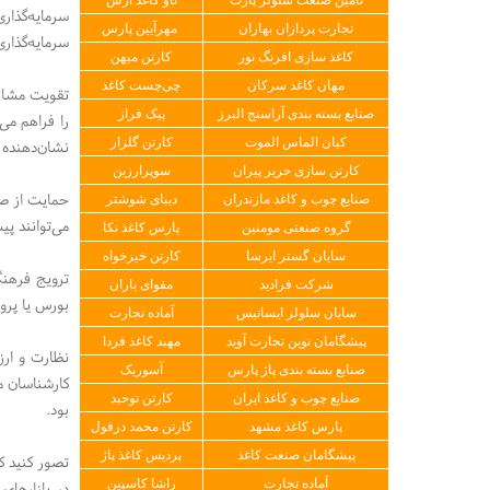
تجارت پردازان بهاران
مهرآیین پارس
سرمایه‌گذاری
کاغذ سازی افرنگ نور
کارتن میهن
مهان کاغذ سرکان
چی‌چست کاغذ
تقویت مشارک
صنایع بسته بندی آراسنج البرز
پیک فراز
را فراهم می
کیان الماس الموت
کارتن گلزار
نشان‌دهنده
کارتن سازی حریر پیران
سوپرارزین
حمایت از صنا
صنایع چوب و کاغذ مازندران
دیبای شوشتر
می‌توانند پیشران اقتصا
گروه صنعتی مومنین
پارس کاغذ نکا
سایان گستر ایرسا
کارتن خیرخواه
ترویج فرهنگ
شرکت فرادید
مقوای یاران
بورس یا پرو
سایان سلولز ایساتیس
آماده تجارت
پیشگامان نوین تجارت آوید
مهبد کاغذ فردا
نظارت و ار
صنایع بسته بندی پاژ پارس
آسوریک
کارشناسان م
صنایع چوب و کاغذ ایران
کارتن توحید
بود.
پارس کاغذ مشهد
کارتن محمد دزفول
پیشگامان صنعت کاغذ
پردیس کاغذ پاژ
تصور کنید ک
آماده تجارت
راشا کاسپین
در بازار‌ها