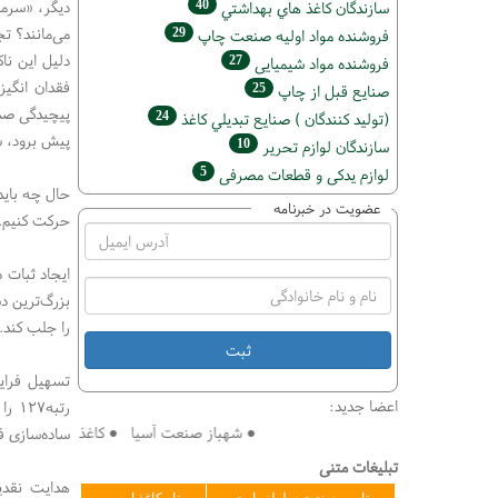
40
دیگر، «سرما
سازندگان كاغذ هاي بهداشتي
می‌مانند؟ ت
29
فروشنده مواد اوليه صنعت چاپ
دلیل این نا
27
فروشنده مواد شیمیایی
25
صنايع قبل از چاپ
پیچیدگی صدو
24
(تولید كنندگان ) صنايع تبديلي كاغذ
پیش برود، 
10
سازندگان لوازم تحریر
5
لوازم یدکی و قطعات مصرفی
عضویت در خبرنامه
حرکت کنیم. 
ایجاد ثبات 
بزرگ‌ترین د
را جلب کند.
تسهیل فرای
اعضا جدید:
رتبه
● شهباز صنعت آسیا ● کاغذ سازی افق ● فنی 
ساده‌سازی فرایند‌ها رتبه 
تبلیغات متنی
هدایت نقدین
تامین صنعت سلولز پارت
تاو کاغذ ارس