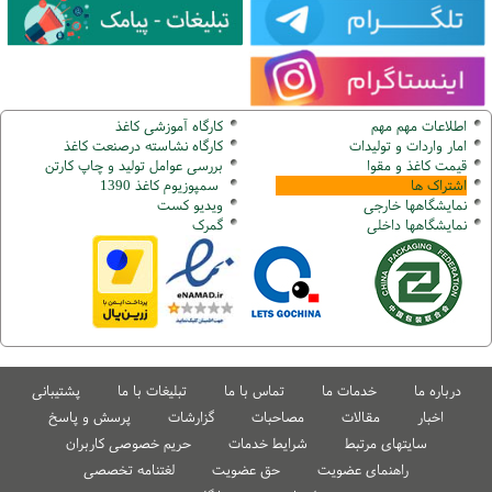
اطلاعات مهم مهم
کارگاه آموزشی کاغذ
امار واردات و تولیدات
کارگاه نشاسته درصنعت کاغذ
قیمت کاغذ و مقوا
بررسی عوامل تولید و چاپ کارتن
اشتراک ها
سمپوزیوم کاغذ 1390
نمایشگاهها
خارجی
ویدیو کست
نمایشگاهها
داخلی
گ
مرک
درباره ما
خدمات ما
تماس با ما
تبلیغات با ما
پشتیبانی
اخبار
مقالات
مصاحبات
گزارشات
پرسش و پاسخ
سایتهای مرتبط
شرایط خدمات
حریم خصوصی کاربران
راهنمای عضویت
حق عضویت
لغتنامه تخصصی