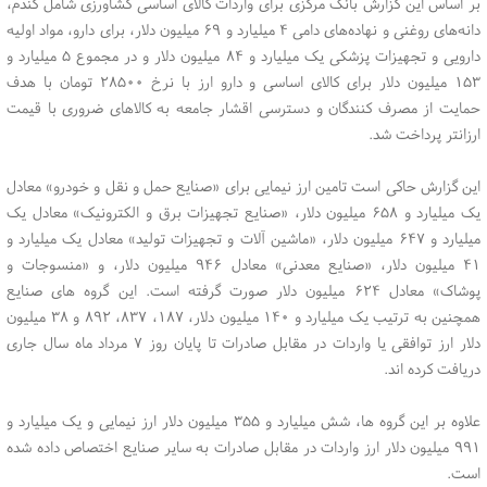
بر اساس این گزارش بانک مرکزی برای واردات کالای اساسی کشاورزی شامل گندم،
دانه‌های روغنی و نهاده‌های دامی ۴ میلیارد و ۶۹ میلیون دلار، برای دارو، مواد اولیه
دارویی و تجهیزات پزشکی یک میلیارد و ۸۴ میلیون دلار و در مجموع ۵ میلیارد و
۱۵۳ میلیون دلار برای کالای اساسی و دارو ارز با نرخ ۲۸۵۰۰ تومان با هدف
حمایت از مصرف کنندگان و دسترسی اقشار جامعه به کالاهای ضروری با قیمت
ارزانتر پرداخت شد.
این گزارش حاکی است تامین ارز نیمایی برای «صنایع حمل و نقل و خودرو» معادل
یک میلیارد و ۶۵۸ میلیون دلار، «صنایع تجهیزات برق و الکترونیک» معادل یک
میلیارد و ۶۴۷ میلیون دلار، «ماشین آلات و تجهیزات تولید» معادل یک میلیارد و
۴۱ میلیون دلار، «صنایع معدنی» معادل ۹۴۶ میلیون دلار، و «منسوجات و
پوشاک» معادل ۶۲۴ میلیون دلار صورت گرفته است. این گروه های صنایع
همچنین به ترتیب یک میلیارد و ۱۴۰ میلیون دلار، ۱۸۷، ۸۳۷، ۸۹۲ و ۳۸ میلیون
دلار ارز توافقی یا واردات در مقابل صادرات تا پایان روز ۷ مرداد ماه سال جاری
دریافت کرده اند.
علاوه بر این گروه ها، شش میلیارد و ۳۵۵ میلیون دلار ارز نیمایی و یک میلیارد و
۹۹۱ میلیون دلار ارز واردات در مقابل صادرات به سایر صنایع اختصاص داده شده
است.