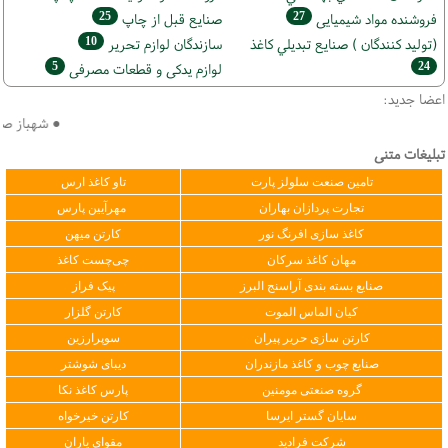
25
27
فروشنده مواد شیمیایی
صنايع قبل از چاپ
10
(تولید كنندگان ) صنايع تبديلي كاغذ
سازندگان لوازم تحریر
5
24
لوازم یدکی و قطعات مصرفی
اعضا جدید:
● شهباز صنعت
تبلیغات متنی
تامین صنعت سلولز پارت
تاو کاغذ ارس
تجارت پردازان بهاران
مهرآیین پارس
کاغذ سازی افرنگ نور
کارتن میهن
مهان کاغذ سرکان
چی‌چست کاغذ
صنایع بسته بندی آراسنج البرز
پیک فراز
کیان الماس الموت
کارتن گلزار
کارتن سازی حریر پیران
سوپرارزین
صنایع چوب و کاغذ مازندران
دیبای شوشتر
گروه صنعتی مومنین
پارس کاغذ نکا
سایان گستر ایرسا
کارتن خیرخواه
شرکت فرادید
مقوای یاران