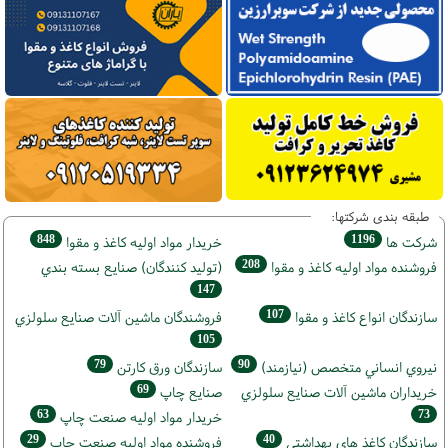
طبقه بندی شرکتها:
848
1196
شركت ها
خريدار مواد اوليه كاغذ و مقوا
208
فروشنده مواد اوليه كاغذ و مقوا
(تولید كنندگان) صنايع بسته بندي
147
107
سازندگان انواع کاغذ و مقوا
فروشندگان ماشين آلات صنايع سلولزي
105
79
90
نيروي انساني متخصص (نیازمند)
سازندگان ورق كارتن
69
خریداران ماشين آلات صنايع سلولزي
صنايع چاپ
63
73
خريدار مواد اوليه صنعت چاپ
29
40
سازندگان كاغذ هاي بهداشتي
فروشنده مواد اوليه صنعت چاپ