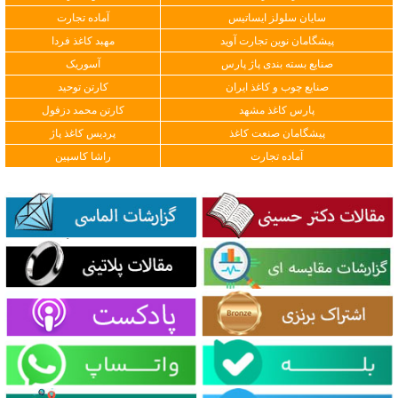
سایان سلولز ایساتیس
آماده تجارت
پیشگامان نوین تجارت آوید
مهبد کاغذ فردا
صنایع بسته بندی پاژ پارس
آسوریک
صنایع چوب و کاغذ ایران
کارتن توحید
پارس کاغذ مشهد
کارتن محمد دزفول
پیشگامان صنعت کاغذ
پردیس کاغذ پاژ
آماده تجارت
راشا کاسپین