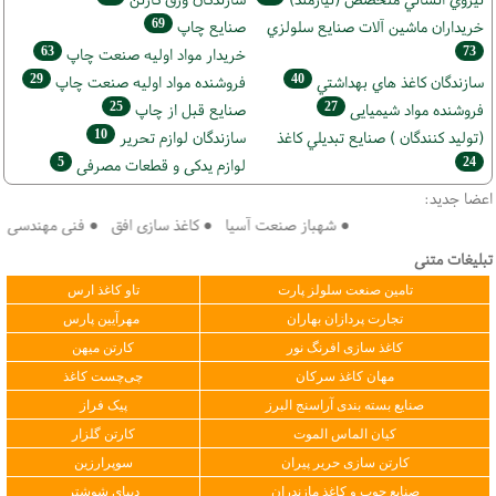
69
خریداران ماشين آلات صنايع سلولزي
صنايع چاپ
63
73
خريدار مواد اوليه صنعت چاپ
29
40
سازندگان كاغذ هاي بهداشتي
فروشنده مواد اوليه صنعت چاپ
25
27
فروشنده مواد شیمیایی
صنايع قبل از چاپ
10
(تولید كنندگان ) صنايع تبديلي كاغذ
سازندگان لوازم تحریر
5
24
لوازم یدکی و قطعات مصرفی
اعضا جدید:
● شهباز صنعت آسیا ● کاغذ سازی افق ● فنی مهندسی سپهر 
تبلیغات متنی
تامین صنعت سلولز پارت
تاو کاغذ ارس
تجارت پردازان بهاران
مهرآیین پارس
کاغذ سازی افرنگ نور
کارتن میهن
مهان کاغذ سرکان
چی‌چست کاغذ
صنایع بسته بندی آراسنج البرز
پیک فراز
کیان الماس الموت
کارتن گلزار
کارتن سازی حریر پیران
سوپرارزین
صنایع چوب و کاغذ مازندران
دیبای شوشتر