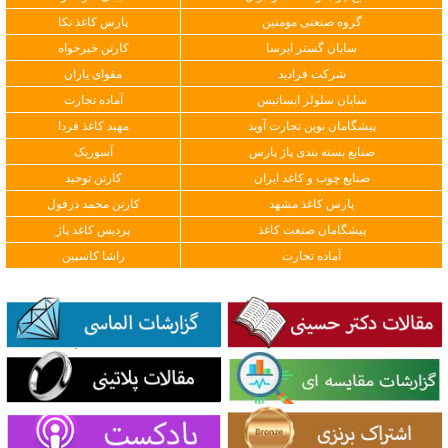
گروه صنعتی مومنین
پارس کاغذ نکا
سایان گستر ایرسا
کارتن خیرخواه
شرکت فرادید
مقوای یاران
سایان سلولز ایساتیس
آماده تجارت
پیشگامان نوین تجارت آوید
مهبد کاغذ فردا
صنایع بسته بندی پاژ پارس
آسوریک
صنایع چوب و کاغذ ایران
کارتن توحید
پارس کاغذ مشهد
کارتن محمد دزفول
پیشگامان صنعت کاغذ
پردیس کاغذ پاژ
آماده تجارت
راشا کاسپین