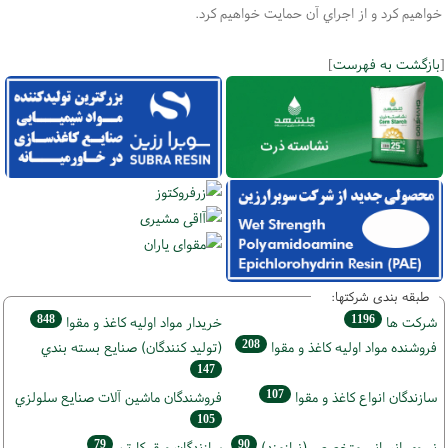
خواهيم كرد و از اجراي آن حمايت خواهيم كرد.
[
بازگشت به فهرست
]
طبقه بندی شرکتها:
848
1196
شركت ها
خريدار مواد اوليه كاغذ و مقوا
208
فروشنده مواد اوليه كاغذ و مقوا
(تولید كنندگان) صنايع بسته بندي
147
107
سازندگان انواع کاغذ و مقوا
فروشندگان ماشين آلات صنايع سلولزي
105
79
90
نيروي انساني متخصص (نیازمند)
سازندگان ورق كارتن