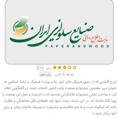
رای:
۳.۰۰
توسط
۱
کاربر -
رای دهید
ايرج گلشني كه از سوي مديركل دفتر امور چاپ وزارت فرهنگ و ارشاد اسلامي به
عنوان دبير هفتمين جشنواره صنعت چاپ كشور انتخاب شده، در گفتگويي اعلام
كرد:« صاحب اصلي جشنواره تلاشگراني هستند كه با انديشه و عمل اين صنعت را
پويا نگاه داشته اند. در اين راستا، دولت تنها بايد نقطه‌اي ثقل هماهنگي و نظارت
باشد كه اينگونه است و ما هم علاقمنديم جشنواره به وسيله خانواده چاپ و براي
آنها برگزار شود.»