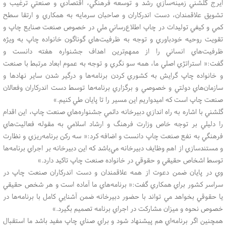
ايرج گلشني زمينه‌سازي رشد و توسعه فرهنگي، اقتصادي و صنعتي ترغيب و
تشويق علاقمندان، دست اندركاران و صاحبان سرمايه به همكاري و ارتقا سطح
كمي و كيفي توليدات در چاپ اطلاع‌رساني ملي در خصوص صنعت صنايع چاپ و
تقويت روحيه خودباوري و توجه به ظرفيت‌هاي گوناگون خانواده چاپ به ويژه
ظرفيت‌هاي انساني را از ممهم‌ترين اهداف جشنواره هفته دانست و
گفت:« استراتژي اصلي ما، همه سو نگري و توجه به عموم ابعاد مرتبط با صنعت
و خانواده چاپ گرايش به كشوري كردن برنامه‌ها و درگير شدن ساير نهادها و
سازمان‌هاي دولتي و خصوصي و برگزاري برنامه‌ها توسط دست اندركاران وفعالان
صنعت چاپ است كه اميدواريم اين مسير را تا پايان طي كنيم.»
گلشني با اشاره به راه اندازي دبيرخانه دائمي جشنواره‌هاي صنعت چاپ، اين اقدام
را دليلي بر توجه خاص وزارت فرهنگ و ارشاد اسلامي به مقوله‌ فعاليت‌هاي
فرهنگي به نفع صنعت چاپ دانست و اضافه كرد:« سه ركن برنامه‌ريزي و نظارت
و مستندسازي از اهم وظايف دبيرخانه مي‌باشد كه اين دبيرخانه بر اجراي برنامه‌ها
توسط اشخاص حقيقي و حقوقي در خانواده‌ صنعت چاپ تاكيد دارد.»
وي در پايان ضمن دعوت از همه علاقمندان و دست اندركاران صنعت چاپ در
سراسر كشور براي همكاري گفت:« برنامه‌هاي ما آماده است و هر شخص حقيقي
يا حقوقي بخواهد مي تواند با حضور دبيرخانه ضمن آشنايي كامل با برنامه‌ها در
خصوص نحوه و ميزان مشاركت در اجراي برنامه تصميم بگيرد.»
همچنين اگر برنامه‌اي هم پيشنهاد شود و براي صناي چاپ مفيد باشد ما استقبال