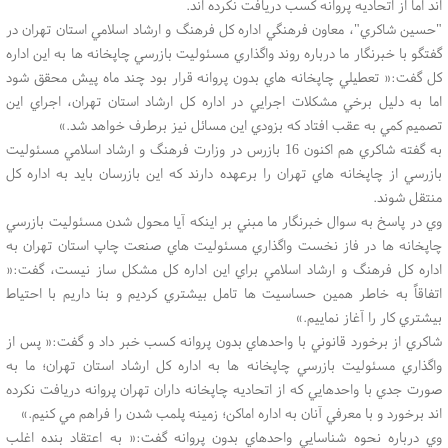
اند اما از اتحاديه پروانه كسب دريافت نكرده اند.
"حسين شاكري"، معاون فرهنگي اداره كل فرهنگ و ارشاد اسلامي استان تهران در
گفتگو با خبرنگار ما درباره روند واگذاري مسئوليت بازرسي چاپخانه ها به اين اداره
كل گفت:« تعطيلي چاپخانه هاي بدون پروانه قرار بود چند ماه پيش محقق شود
اما به دليل برخي مشكلات اجرايي در اداره كل ارشاد استان تهران، اجراي اين
تصميم كمي به عقب افتاد كه بزودي اين مسائل نيز برطرف خواهد شد.»
به گفته شاكري هم اكنون 16 بازرس در وزارت فرهنگ و ارشاد اسلامي مسئوليت
بازرسي از چاپخانه هاي تهران را برعهده دارند كه اين بازرسان بايد به اداره كل
منتقل شوند.
وي در پاسخ به سوال خبرنگار ما مبني بر اينكه آيا محول شدن مسئوليت بازرسي
چاپخانه ها در فاز نخست واگذاري مسئوليت هاي صنعت چاپ استان تهران به
اداره كل فرهنگ و ارشاد اسلامي براي اين اداره كل مشكل ساز نيست، گفت:«
اتفاقاً به خاطر همين حساسيت ها تامل بيشتري كرديم و بنا داريم با احتياط
بيشتري كار را آغاز نماييم.»
شاكري از برخورد قانوني با واحدهاي بدون پروانه كسب خبر داد و گفت:« پس از
واگذاري مسئوليت بازرسي چاپخانه ها به اداره كل ارشاد استان تهران؛ ما به
صورت جدي با واحدهايي كه از اتحاديه چاپخانه داران تهران پروانه دريافت نكرده
اند برخورد و با معرفي آنان به اداره اماكن؛ زمينه پلمب شدن را فراهم مي كنيم.»
وي درباره نحوه شناسايي واحدهاي بدون پروانه گفت:« به اعتقاد بنده اغلب