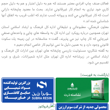
فعالان صنف چاپ افرادي معتبر هستند كه هم به دليل اعتبار و هم به دليل حجم
كاري خود نيازي به انجام كار غيرقانوني ندارند. بحث ما معدود چاپخانه داراني
است كه كار غيرقانوني مي كنند و پروانه كسب ندارند كه اغلب قريب به اتفاق آنها
شناسايي شده اند.»
معاون فرهنگي، مطبوعاتي و تبليغاتي اداره كل فرهنگ و ارشاد اسلامي استان
تهران همچنين درباره رويكرد اين اداره كل به واسطه هاي چاپي و واحدهاي صنفي
غيرچاپي كه كار چاپ نيز مي پذيرند، گفت:« متاسفانه در اين زمينه يك سكوت
قانوني وجود دارد و به همين دليل ما نمي توانيم كار خاصي انجام دهيم.»
به گفته شاكري؛ مسئوليت بازرسي چاپخانه هاي تهران بين ادارات كل فرهنگ و
ارشاد اسلامي در زيرشاخه اداره كل تهران مثل اداره شميرانات، شرق و غرب
تقسيم مي شود.
[
بازگشت به فهرست
]