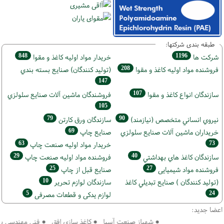
طبقه بندی شرکتها:
848
1196
شركت ها
خريدار مواد اوليه كاغذ و مقوا
208
فروشنده مواد اوليه كاغذ و مقوا
(تولید كنندگان) صنايع بسته بندي
147
107
سازندگان انواع کاغذ و مقوا
فروشندگان ماشين آلات صنايع سلولزي
105
79
90
نيروي انساني متخصص (نیازمند)
سازندگان ورق كارتن
69
خریداران ماشين آلات صنايع سلولزي
صنايع چاپ
63
73
خريدار مواد اوليه صنعت چاپ
29
40
سازندگان كاغذ هاي بهداشتي
فروشنده مواد اوليه صنعت چاپ
25
27
فروشنده مواد شیمیایی
صنايع قبل از چاپ
10
(تولید كنندگان ) صنايع تبديلي كاغذ
سازندگان لوازم تحریر
5
24
لوازم یدکی و قطعات مصرفی
اعضا جدید:
● شهباز صنعت آسیا ● کاغذ سازی افق ● فنی مهندسی سپهر 