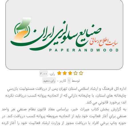
رای:
۳.۰۰
توسط
۱
کاربر -
رای دهید
اداره كل فرهنگ و ارشاد اسلامي استان تهران پس از دريافت مسئوليت بازرسي
چاپخانه هاي استان، با چاپخانه داراني كه از اتحاديه پروانه كسب دريافت نكرده
اند؛ برخورد قانوني مي كند.
به گزارش بخش كتاب ميراث خبر، براساس مفاد قانون نظام صنفي هر واحد
صنفي براي آغاز فعاليت خود بايد از اتحاديه مروبطه پروانه كسب دريافت كند. در
حوزه چاپ برخي افراد با دريافت مجوز از وزارت ارشاد فعاليت خود را آغاز كرده