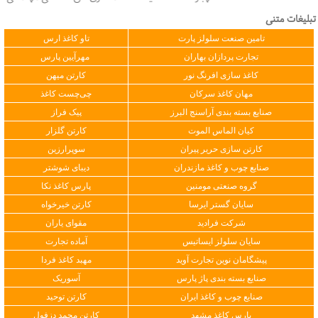
تبلیغات متنی
تامین صنعت سلولز پارت
تاو کاغذ ارس
تجارت پردازان بهاران
مهرآیین پارس
کاغذ سازی افرنگ نور
کارتن میهن
مهان کاغذ سرکان
چی‌چست کاغذ
صنایع بسته بندی آراسنج البرز
پیک فراز
کیان الماس الموت
کارتن گلزار
کارتن سازی حریر پیران
سوپرارزین
صنایع چوب و کاغذ مازندران
دیبای شوشتر
گروه صنعتی مومنین
پارس کاغذ نکا
سایان گستر ایرسا
کارتن خیرخواه
شرکت فرادید
مقوای یاران
سایان سلولز ایساتیس
آماده تجارت
پیشگامان نوین تجارت آوید
مهبد کاغذ فردا
صنایع بسته بندی پاژ پارس
آسوریک
صنایع چوب و کاغذ ایران
کارتن توحید
پارس کاغذ مشهد
کارتن محمد دزفول