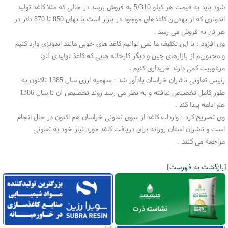
شود باید به قیمت هر كیلو 5/310 به فروش برسد در حالی كه مثلا كاغذ تولید
اندونزی كه از بهترین كاغذهای موجود در بازار است با بهای 850 تا 870 دلار در
هر تن به فروش می رسد .
وی افزود : با این تكلیف ما نمی توانیم كاغذ های خوبی مانند اندونزی وارد كنیم
و مجبوریم از بازارهای چین و دیگر كارخانه هایی كه كاغذ تولیدی آنها
مرغوبیت كمی دارند خریداری كنیم .
رئیس تعاونی ناشران خراسان یادآور شد : سهمیه ارزی سال 1385 تاكنون به
طور كامل تخصیص نیافته و به نظر می رسد روند تخصیص آن تا سال 1386
هم ادامه پیدا كند .
وی تصریح كرد : واردات كاغذ از سوی تعاونی خراسان هم اكنون در حال انجام
است و ناشران استان روزانه برای دریافت كاغذ مورد نیاز خود به تعاونی
مراجعه می كنند .
[
بازگشت به فهرست
]