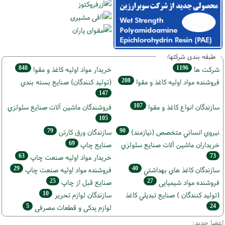
طبقه بندی شرکتها:
848
1196
شركت ها
خريدار مواد اوليه كاغذ و مقوا
208
فروشنده مواد اوليه كاغذ و مقوا
(تولید كنندگان) صنايع بسته بندي
147
107
سازندگان انواع کاغذ و مقوا
فروشندگان ماشين آلات صنايع سلولزي
105
79
90
نيروي انساني متخصص (نیازمند)
سازندگان ورق كارتن
69
خریداران ماشين آلات صنايع سلولزي
صنايع چاپ
63
73
خريدار مواد اوليه صنعت چاپ
29
40
سازندگان كاغذ هاي بهداشتي
فروشنده مواد اوليه صنعت چاپ
25
27
فروشنده مواد شیمیایی
صنايع قبل از چاپ
10
(تولید كنندگان ) صنايع تبديلي كاغذ
سازندگان لوازم تحریر
5
24
لوازم یدکی و قطعات مصرفی
اعضا جدید: