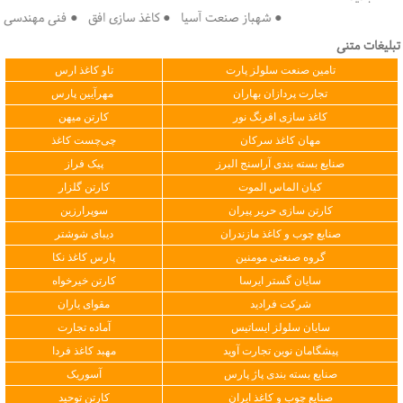
● شهباز صنعت آسیا ● کاغذ سازی افق ● فنی مهندسی سپهر
تبلیغات متنی
تامین صنعت سلولز پارت
تاو کاغذ ارس
تجارت پردازان بهاران
مهرآیین پارس
کاغذ سازی افرنگ نور
کارتن میهن
مهان کاغذ سرکان
چی‌چست کاغذ
صنایع بسته بندی آراسنج البرز
پیک فراز
کیان الماس الموت
کارتن گلزار
کارتن سازی حریر پیران
سوپرارزین
صنایع چوب و کاغذ مازندران
دیبای شوشتر
گروه صنعتی مومنین
پارس کاغذ نکا
سایان گستر ایرسا
کارتن خیرخواه
شرکت فرادید
مقوای یاران
سایان سلولز ایساتیس
آماده تجارت
پیشگامان نوین تجارت آوید
مهبد کاغذ فردا
صنایع بسته بندی پاژ پارس
آسوریک
صنایع چوب و کاغذ ایران
کارتن توحید