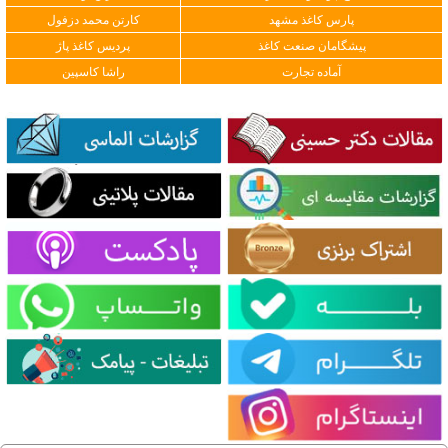
پارس کاغذ مشهد
کارتن محمد دزفول
پیشگامان صنعت کاغذ
پردیس کاغذ پاژ
آماده تجارت
راشا کاسپین