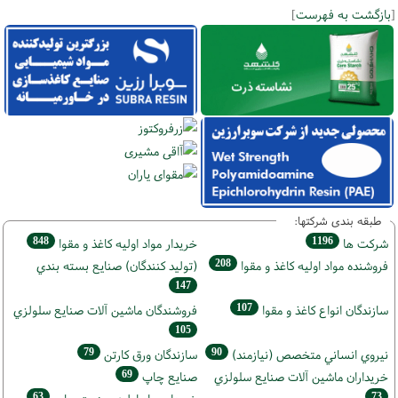
[
بازگشت به فهرست
]
طبقه بندی شرکتها:
848
1196
شركت ها
خريدار مواد اوليه كاغذ و مقوا
208
فروشنده مواد اوليه كاغذ و مقوا
(تولید كنندگان) صنايع بسته بندي
147
107
سازندگان انواع کاغذ و مقوا
فروشندگان ماشين آلات صنايع سلولزي
105
79
90
نيروي انساني متخصص (نیازمند)
سازندگان ورق كارتن
69
خریداران ماشين آلات صنايع سلولزي
صنايع چاپ
63
73