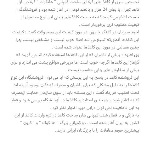
نخستین سری از كاغذ های كره ای ساخت كمپانی " هانكوك " كره در بازار
كاغذ تهران با بهای 24 هزار و پانصد تومان در آغاز شده بود و فروشنگدگان
خست اعلام می كردند كه به نسبت كاغذهای چینی این نوع محصول از
كیفیت مطلوب تری برخوردار است .
احمد سبزیان در گفتگو با مهر، در مورد كیفیت این محصولات گفت : كیفیت
این كاغذها آنطوركه تبلیغ می شد اصلا خوب نیست و مشخص نیست چرا
چنین مطالبی در مورد این كاغذها عنوان شده است .
وی افزود : برخی از ناشران كه از این كاغذها استفاده كرده اند می گویند كه
گراماژ این كاغذها اگرچه خوب است اما دربرخی مواقع پشت می اندازد و برای
برخی از سفارش های چاپی مناسب نیست .
این فروشنده كاغذ در پاسخ به این پرسش كه آیا می توان فروشندگان این نوع
كاغذها را به دلیل مشكلی كه برای ناشران و مصرف كنندگان بوجود آورده اند
تحت تعقیب قرارداد گفت : این مسئله باید از سوی سازمان حمایت ازمصرف
كننده اعلام شود و همچنین استاندارد كاغذها در آزمایشگاه بررسی شود و فعلا
به این قاطعیت نمی توان دراین مورد اظهار نظر كرد .
به تازگی و با فعال شدن كمپانی های ساخت كاغذ در كره واردات كاغذ از این
كشور به ایران آغاز شده است . دو كمپانی بزرگ " هانكوك " و " كرون "
بیشترین حجم معاملات را با بازرگانان ایرانی دارند .