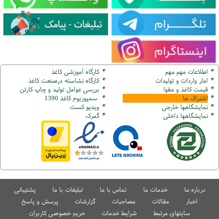
اطلاعات مهم مهم
کارگاه آموزشی کاغذ
امار واردات و تولیدات
کارگاه نشاسته درصنعت کاغذ
قیمت کاغذ و مقوا
بررسی عوامل تولید و چاپ کارتن
اشتراک ها
سمپوزیوم کاغذ 1390
نمایشگاهها
خارجی
ویدیو کست
نمایشگاهها
داخلی
گ
مرک
درباره ما
خدمات ما
تماس با ما
تبلیغات با ما
پشتیبانی
اخبار
مقالات
مصاحبات
گزارشات
پرسش و پاسخ
سایتهای مرتبط
شرایط خدمات
حریم خصوصی کاربران