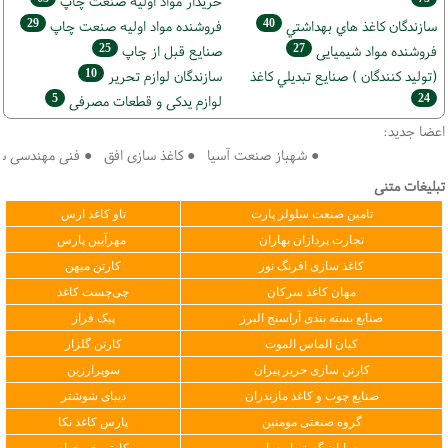
خريدار مواد اوليه صنعت چاپ
29
40
سازندگان كاغذ هاي بهداشتي
فروشنده مواد اوليه صنعت چاپ
25
27
فروشنده مواد شیمیایی
صنايع قبل از چاپ
10
(تولید كنندگان ) صنايع تبديلي كاغذ
سازندگان لوازم تحریر
5
24
لوازم یدکی و قطعات مصرفی
اعضا جدید:
● شهباز صنعت آسیا ● کاغذ سازی افق ● فنی مهندسی سپهر 
تبلیغات متنی
تامین صنعت سلولز پارت
تاو کاغذ ارس
تجارت پردازان بهاران
مهرآیین پارس
کاغذ سازی افرنگ نور
کارتن میهن
مهان کاغذ سرکان
چی‌چست کاغذ
صنایع بسته بندی آراسنج البرز
پیک فراز
کیان الماس الموت
کارتن گلزار
کارتن سازی حریر پیران
سوپرارزین
صنایع چوب و کاغذ مازندران
دیبای شوشتر
گروه صنعتی مومنین
پارس کاغذ نکا
سایان گستر ایرسا
کارتن خیرخواه