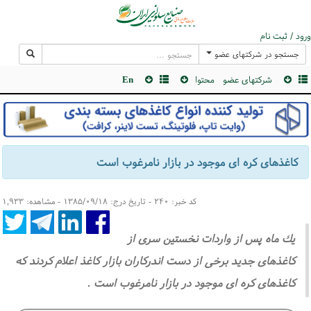
ورود / ثبت نام
جستجو در شرکتهای عضو
شرکتهای عضو
محتوا
En
كاغذهای كره ای موجود در بازار نامرغوب است
کد خبر: ۲۴۰ - تاریخ درج: ۱۳۸۵/۰۹/۱۸ - مشاهده: ۱,۹۳۳
یك ماه پس از واردات نخستین سری از
كاغذهای جدید برخی از دست اندركاران بازار كاغذ اعلام كردند كه
كاغذهای كره ای موجود در بازار نامرغوب است .