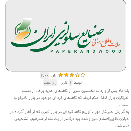
رای:
۳.۰۰
توسط
۱
کاربر -
رای دهید
یك ماه پس از واردات نخستین سری از كاغذهای جدید برخی از دست
اندركاران بازار كاغذ اعلام كردند كه كاغذهای كره ای موجود در بازار نامرغوب
است .
به گزارش خبرنگار مهر ، توزیع كاغذ كره ای در بازار تهران كه از آغاز آذرماه در
خیاران ظهیرالاسلام شروع شده بود دركمتر از یك ماه از نامرغوب تشخیص
داده شد .