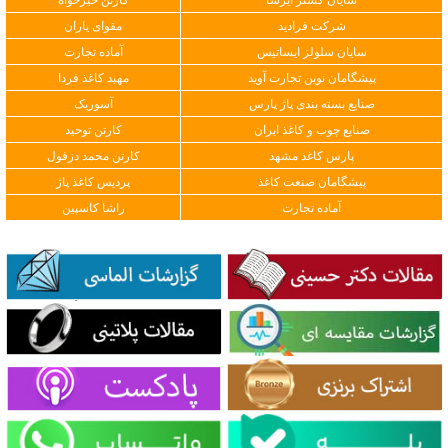
شرکت فرادید
مقوای یاران
سایان سلولز ایساتیس
آماده تجارت
پیشگامان نوین تجارت آوید
مهبد کاغذ فردا
صنایع بسته بندی پاژ پارس
آسوریک
صنایع چوب و کاغذ ایران
کارتن توحید
پارس کاغذ مشهد
کارتن محمد دزفول
پیشگامان صنعت کاغذ
پردیس کاغذ پاژ
آماده تجارت
راشا کاسپین