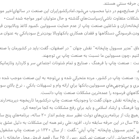
ن حرفه سنتي هستند.
 صنايع‌مهم در دنيا محسوب مي‌شود،امادركشورايران اين صنعت در سالهاي‌اخير مور
ا مشكلات متفاوت ناشي‌ازسياست‌هاي گذشته و حال متوليان امور مواجه شده است۰
اپخانه‌داران و شاغلين صنعت چاپ از عدم حمايت مسوولين ،كمبود كاغذ وبالابودن قي
بودن،فرسودگي دستگاهها و فقدان همكاري بانكهاوبالا بودن‌نرخ سودبانكي به عنوان 
ق "مدير مسوول چاپخانه" نقش جهان " در اصفهان، گفت:بايد در كشورمان با صن
نيم ،چون مسوولين ما نسبت به صنعت چاپ بي توجهند.
ت : صنعت چاپ با فرهنگ ، صنايع و تمام شئونات اجتماعي سر و كاردارد وتازمانيكه
.
د: صنعت چاپ در كشور، مرده متحركي شده و بي‌توجه به اين صنعت موجب شده بسي
ري و بي‌توجهي‌هاي مسوولين،بانكها براي ارائه وام و تسهيلات بانكي ، نرخ بالاي
گاههاي فرسوده را عمده‌ترين مشكلات صنعت چاپ دانست.
 چاپخانه نقش جهان گفت:با وجوديكه صنعت چاپ دركشورما تاريخچه ديرينه‌دار
يا فرهنگ و ارشاد اسلامي و بايد براي رفع مشكلات به كجا مراجعه كرد.
برنامه‌ريزي‌هاي دولت نظير سند چشم انداز  ۲۰ساله، برنامه‌هاي پنج ساله براي صنعت چاپ برنامه ريزي نشده است.
يم.
"مرتضي آيتي "مدير مسوول چاپخانه "چاپ ‪‬
ه‌حمايتي ازاين صنعت نمي‌كنند ،پس از  ۶۵سال قصد فروش محل چاپخانه را دارم.