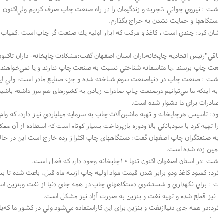
شت : نيروي جواني ،تجربه و زندگيمان را در راه صنعت چاپ صرف كرديم ولي‌اكنون باي
تگاهها و حمايت نشدن به حراج بگذارم.
ن كرد: چندي است ، كاغذ و مركب كه ابزار اوليه يك صنعت گر چاپ است ،كمياب شده و
ي"رئيس اتحاديه چاپخانه‌داران استان اصفهان گفت:مشكلات چاپخانه- داران تاكنو
عت چاپ برسند ،يا متاسفانه شناختي نسبت به صنعت چاپ ندارند و يا نمي‌خواهند 
شت : صنعت چاپ در دنياصنعت سوم شناخته شده و جزء صنايع مادر است، ولي اين ص
 به اينكه ما مي‌توانيم درصنعت چاپ صادرات زيادي به كشورهاي هم مرز داشته باشيم
صادرات براي ما دشوار شده است.
: تاسيس هرچاپخانه و تهيه ماشين‌آلات چاپ به سرمايه ميلياردي نياز دارد، كه وام ب
ا تهيه كرد با سودبانكي بالا ودوره بازپرداخت بسيار كوتاه است كه استفاده از آن م
ه صنعتگران چاپ اصفهان گفت: دستگاههاي چاپ اكثرااز رده خارج است اين در حالي 
مين زده شده است.
استان اصفهان اكنون تنها ۱۰چاپخانه وجود دارد كه فعال است.
د: كمبود كاغذ ودو برابر شدن قيمت مواد اوليه چاپ ازسه ماه قبل، باعث شده تا بسي
 : براي نگهداري و شستشوي دستگاههاي چاپ در همه جاي دنيا از نفت وبنزين اس
 مهندسی سپهر کویر فرداد ● کاغذ و مقوای فانتزی ترنج ● رسا
 نيز قطع شده و تهيه نفت و بنزين به صورت آزاد نيز مشكل است.
د:در همه جاي دنياازنفت و بنزين براي اين كاراستفاده مي‌شود ولي در كشور ما كه