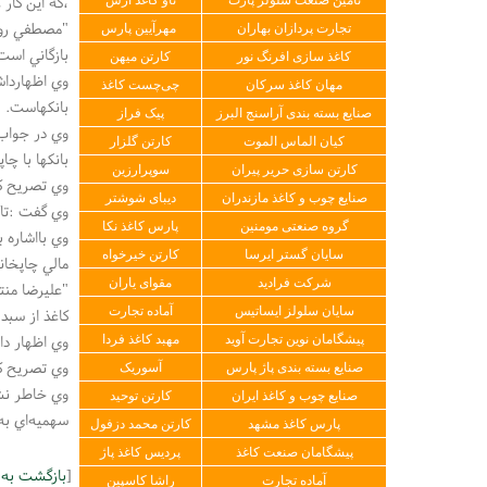
،كه اين كار
"مصطفي روح 
تجارت پردازان بهاران
مهرآیین پارس
بازگاني است
کاغذ سازی افرنگ نور
کارتن میهن
وي اظهارداش
مهان کاغذ سرکان
چی‌چست کاغذ
بانكهاست.
صنایع بسته بندی آراسنج البرز
پیک فراز
وي در جواب 
کیان الماس الموت
کارتن گلزار
بانكها با چا
کارتن سازی حریر پیران
سوپرارزین
وي تصريح كرد: دولت از اوايل سال ‪ ۸۵‬مصوبه‪‬‪‬
صنایع چوب و کاغذ مازندران
دیبای شوشتر
وي گفت :تاكنون ‪ ۱۷۰‬تا‪ ۱۸۰‬چاپخانه دار معرفي نامه دريافت وام از اداره ارشاد گرفتند ، ولي هيچ كدام از
گروه صنعتی مومنین
پارس کاغذ نکا
وي بااشاره 
سایان گستر ایرسا
کارتن خیرخواه
مالي چاپخان
شرکت فرادید
مقوای یاران
"عليرضا منت
كاغذ از سب
سایان سلولز ایساتیس
آماده تجارت
وي اظهار دا
پیشگامان نوین تجارت آوید
مهبد کاغذ فردا
وي تصريح كر
صنایع بسته بندی پاژ پارس
آسوریک
وي خاطر نشا
صنایع چوب و کاغذ ایران
کارتن توحید
سهميه‌اي به 
پارس کاغذ مشهد
کارتن محمد دزفول
پیشگامان صنعت کاغذ
پردیس کاغذ پاژ
[
بازگشت به
آماده تجارت
راشا کاسپین