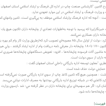
 عملي نيست.
الامين "كارشناس صنعت چاپ در اداره كل فرهنگ و ارشاد اسلامي استان اصفهان گف
 و وزارت فرهنگ و ارشاد اسلامي در اين موارد تعهدي ندارد.
ت : آنچه كه اداره فرهنگ وارشاد اسلامي موظف به پي‌گيري است، تامين وامهاي كم
خبرنگارايرنا كه پرسيد با توجه به‌اظهارات تعدادي از چاپخانه داران تاكنون هيچ يك 
پخانه داران همكاري نمي‌كنند.
‌اي تصويب كرد كه‌ازطريق وزارت كار وام كم بهره با سود  ۵تا ۹درصد به چاپخانه داران ارائه شود.
 چاپخانه داران هنوز موفق به دريافت وام نشده‌اند.
به ماشين آلات فرسوده چاپخانه‌ها ، افزود: تعويض دستگاههاي چاپخانه‌ها ضروري است
ه داران از سوي دولت است.
ظري "معاون توسعه اداره بازرگاني داخلي استان اصفهان گفت :
د حمايتي دولت حذف شده است.
شت : همچنين هيچ گاه تامين كاغذ چاپ از سوي اداره بازرگاني صورت نمي‌گرفته اس
د:كاغذي كه در شبكه توزيع اداره بارزگاني بودتنها به مصرف ادارات دولتي مي‌رسد.
ن كرد: اگر هم سهميه‌اي براي چاپخانه داران در نظر گرفته مي- شد ،ازسوي وزارت ب
چاپخانه‌ها داده شود.
 فهرست
]