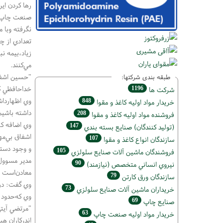
رها كردن اي
صنعت چاپ‌از
نگرفته وب‪‬
تعدادي از چ
زياد،بيمه ن
مي‌كنند.
"حسين اشفا
طبقه بندی شرکتها:
خداحافظي ك
1196
شركت ها
وي اظهارداش
848
خريدار مواد اوليه كاغذ و مقوا
داشته باشيم
208
فروشنده مواد اوليه كاغذ و مقوا
وي اضافه كر
147
(تولید كنندگان) صنايع بسته بندي
اشفاق بي‌مه
107
سازندگان انواع کاغذ و مقوا
و وجود دست
105
فروشندگان ماشين آلات صنايع سلولزي
مدير مسوول
90
نيروي انساني متخصص (نیازمند)
معادن‌است و
79
سازندگان ورق كارتن
وي گفت: درهيچ يك از ‪‬
73
خریداران ماشين آلات صنايع سلولزي
وي كه‌حدود ‪ ۳۵‬سال در اين حرفه سابقه دارد، افزود:علي رغم همه اين مشكلات به دليل عشق به اين كار همچنان استوار مي‌ايست
69
صنايع چاپ
63
خريدار مواد اوليه صنعت چاپ
اندركاران هيچ گون‪‬