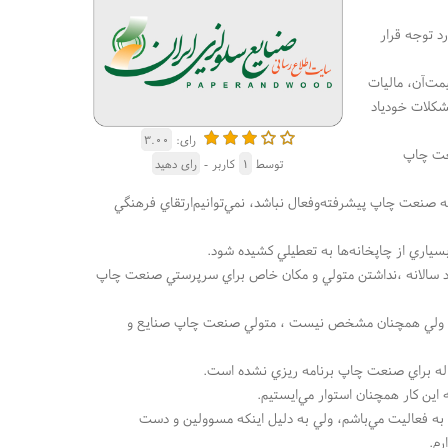
د توجه قرار
مت‌آن، ماليات
مشكلات خودياد
رای:
۳.۰۰
عت چاپ
توسط
۱
کاربر -
رای دهید
 صنعت چاپ پيشرفته‌وفعال نباشد، نمي‌توانيم‌ارتقاي فرهنگي
اري از چاپخانه‌ها به تعطيلي كشيده شود.
 سود سالانه ،نداشتن متولي و مكان خاص براي سرپرستي صنعت چاپ
ند ولي همچنان مشخص نيست ، متولي صنعت چاپ صنايع و
آيتي"،گفت : از سال  ۱۳۲۰در صنعت چاپ مشغول به فعاليت مي‌باشم، ولي به دليل اينكه مسوولين و دست