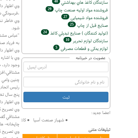
40
سازندگان كاغذ هاي بهداشتي
وي اظهار دا
29
فروشنده مواد اوليه صنعت چاپ
،فرسودگي دس
27
فروشنده مواد شیمیایی
وي خاطر نشا
25
صنايع قبل از چاپ
شود.
24
(تولید كنندگان ) صنايع تبديلي كاغذ
"عباس مشتاق
10
سازندگان لوازم تحریر
به فرياد صن
5
لوازم یدکی و قطعات مصرفی
وي اظهار دا
وي با اشاره
عضویت در خبرنامه
وجود دارد، 
مشتاقي،افزود
چنين وامي ر
رئيس اتحادي
پنج سال تخ
وي اظهار داشت :در ‪‬
وي تصريح كر
اعضا جدید:
مشتاقي گفت
● شهباز صنعت آسیا ● کاغذ سازی افق ● فنی
چاپخانه- ها
تبلیغات متنی
وي تصريح كر
تامین صنعت سلولز پارت
تاو کاغذ ارس