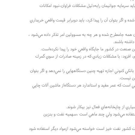
د سرمايه جوانيمان رابه‌دليل مشكلات فراوان،نبود امكانات
 اگر بتوان آن را پيدا كرد، بايد دوبرابر قيمت واقعي خريداري
ن همه جامطرح شده و هر چه به مسوولين امر تذكر داده مي‌شود ،
داشته باشند.
نعت در كشور ما جايگاه واقعي خود را پيدا نكرده‌است.
، افزود: با مشكلات زيادي كه در زمينه صادرات از سوي گمرك
انكي كنوني اجازه تهيه چنين دستگاههايي را نمي‌دهد و اگر بتوان
مكن نيست.
است كه عمر مفيد و استاندارد هر دستگاه‌از ماشين آلات چاپي
اري از چاپخانه‌هاي فعال نيز بيكار شوند.
تفاده مي‌شود ولي چند ماهي است ،سهميه نفت و بنزين
‌يك كشور نفت خيز است خواسته مي‌شود ازمواد ديگر استفاده شود