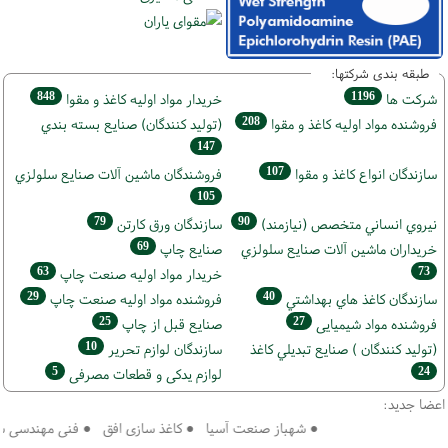
طبقه بندی شرکتها:
848
1196
شركت ها
خريدار مواد اوليه كاغذ و مقوا
208
فروشنده مواد اوليه كاغذ و مقوا
(تولید كنندگان) صنايع بسته بندي
147
107
سازندگان انواع کاغذ و مقوا
فروشندگان ماشين آلات صنايع سلولزي
105
79
90
نيروي انساني متخصص (نیازمند)
سازندگان ورق كارتن
69
خریداران ماشين آلات صنايع سلولزي
صنايع چاپ
63
73
خريدار مواد اوليه صنعت چاپ
29
40
سازندگان كاغذ هاي بهداشتي
فروشنده مواد اوليه صنعت چاپ
25
27
فروشنده مواد شیمیایی
صنايع قبل از چاپ
10
(تولید كنندگان ) صنايع تبديلي كاغذ
سازندگان لوازم تحریر
5
24
لوازم یدکی و قطعات مصرفی
اعضا جدید:
● شهباز صنعت آسیا ● کاغذ سازی افق ● فنی مهندسی سپهر 