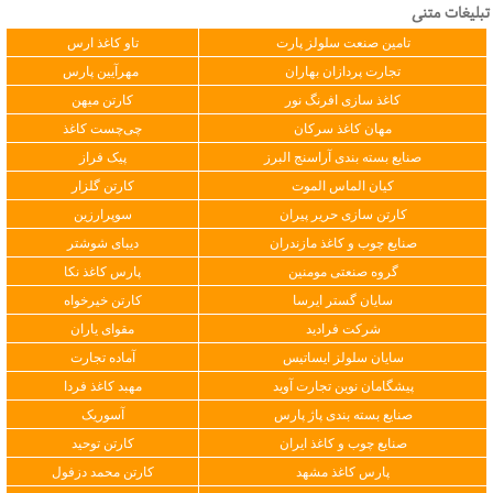
تبلیغات متنی
تامین صنعت سلولز پارت
تاو کاغذ ارس
تجارت پردازان بهاران
مهرآیین پارس
کاغذ سازی افرنگ نور
کارتن میهن
مهان کاغذ سرکان
چی‌چست کاغذ
صنایع بسته بندی آراسنج البرز
پیک فراز
کیان الماس الموت
کارتن گلزار
کارتن سازی حریر پیران
سوپرارزین
صنایع چوب و کاغذ مازندران
دیبای شوشتر
گروه صنعتی مومنین
پارس کاغذ نکا
سایان گستر ایرسا
کارتن خیرخواه
شرکت فرادید
مقوای یاران
سایان سلولز ایساتیس
آماده تجارت
پیشگامان نوین تجارت آوید
مهبد کاغذ فردا
صنایع بسته بندی پاژ پارس
آسوریک
صنایع چوب و کاغذ ایران
کارتن توحید
پارس کاغذ مشهد
کارتن محمد دزفول