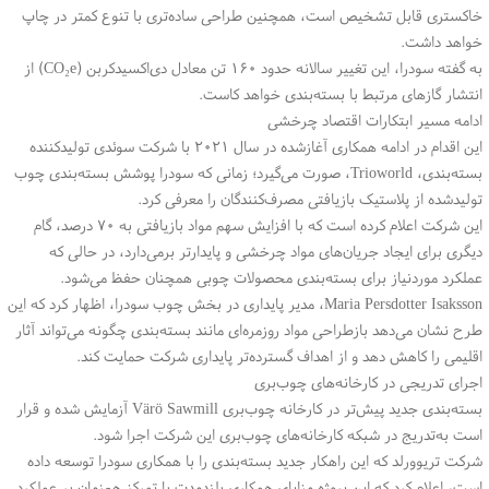
خاکستری قابل تشخیص است، همچنین طراحی ساده‌تری با تنوع کمتر در چاپ
خواهد داشت
.
به گفته سودرا، این تغییر سالانه حدود ۱۶۰ تن معادل دی‌اکسیدکربن
(CO₂e)
از
انتشار گازهای مرتبط با بسته‌بندی خواهد کاست
.
ادامه مسیر ابتکارات اقتصاد چرخشی
این اقدام در ادامه همکاری آغازشده در سال ۲۰۲۱ با شرکت سوئدی تولیدکننده
بسته‌بندی،
Trioworld
، صورت می‌گیرد؛ زمانی که سودرا پوشش بسته‌بندی چوب
تولیدشده از پلاستیک بازیافتی مصرف‌کنندگان را معرفی کرد
.
این شرکت اعلام کرده است که با افزایش سهم مواد بازیافتی به ۷۰ درصد، گام
دیگری برای ایجاد جریان‌های مواد چرخشی و پایدارتر برمی‌دارد، در حالی که
عملکرد موردنیاز برای بسته‌بندی محصولات چوبی همچنان حفظ می‌شود
.
Maria Persdotter Isaksson
، مدیر پایداری در بخش چوب سودرا، اظهار کرد که این
طرح نشان می‌دهد بازطراحی مواد روزمره‌ای مانند بسته‌بندی چگونه می‌تواند آثار
اقلیمی را کاهش دهد و از اهداف گسترده‌تر پایداری شرکت حمایت کند
.
اجرای تدریجی در کارخانه‌های چوب‌بری
بسته‌بندی جدید پیش‌تر در کارخانه چوب‌بری
Värö Sawmill
آزمایش شده و قرار
است به‌تدریج در شبکه کارخانه‌های چوب‌بری این شرکت اجرا شود
.
شرکت تریوورلد که این راهکار جدید بسته‌بندی را با همکاری سودرا توسعه داده
است، اعلام کرد که این پروژه مزایای همکاری بلندمدت با تمرکز هم‌زمان بر عملکرد