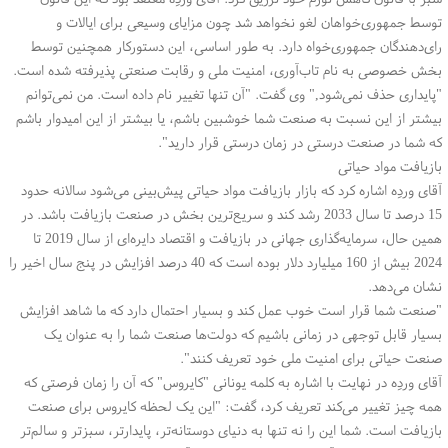
توسط جمهوری‌خواهان لغو نخواهد شد چون مزایای وسیعی برای ایالات و
رای‌دهندگان جمهوری‌خواه دارد. به طور اساسی، این دستورکار همچنین توسط
بخش خصوصی به نام تاب‌آوری، امنیت ملی و رقابت صنعتی پذیرفته شده است
.
"
پایداری حذف نمی‌شود," وی گفت. "آن تنها تغییر نام داده است. من نمی‌توانم
بیشتر از این نسبت به صنعت شما خوشبین باشم، یا بیشتر از این امیدوار باشم
که شما در صنعت درستی در زمان درستی قرار دارید
."
بازیافت مواد حیاتی
آقای وردِه اشاره کرد که بازار بازیافت مواد حیاتی پیش‌بینی می‌شود سالانه حدود
15 درصد تا سال 2033 رشد کند و سریع‌ترین بخش در صنعت بازیافت باشد. در
همین حال، سرمایه‌گذاری جهانی در بازیافت و اقتصاد دایره‌ای از سال 2019 تا
2024 بیش از 160 میلیارد دلار بوده است که 40 درصد افزایش در پنج سال اخیر را
نشان می‌دهد
.
"
صنعت شما قرار است خوب عمل کند و بسیار احتمال دارد که ما شاهد افزایش
بسیار قابل توجهی در زمانی باشیم که دولت‌ها صنعت شما را به عنوان یک
صنعت حیاتی برای امنیت ملی خود تعریف کنند
."
آقای وردِه در نهایت با اشاره به کلمه یونانی "کایروس" که آن را زمان فرصتی که
همه چیز تغییر می‌کند تعریف کرد، گفت: "این یک لحظه کایروس برای صنعت
بازیافت است. شما این را نه تنها به دنیای دوستانه‌تر، پایدارتر، سبزتر و سالم‌تر