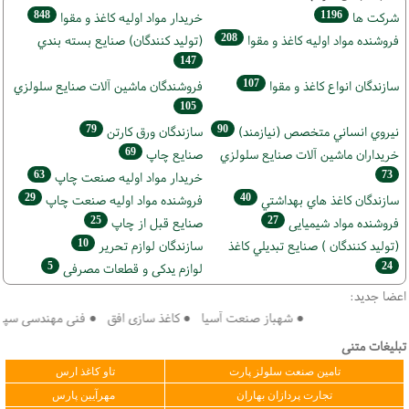
848
1196
شركت ها
خريدار مواد اوليه كاغذ و مقوا
208
فروشنده مواد اوليه كاغذ و مقوا
(تولید كنندگان) صنايع بسته بندي
147
107
سازندگان انواع کاغذ و مقوا
فروشندگان ماشين آلات صنايع سلولزي
105
79
90
نيروي انساني متخصص (نیازمند)
سازندگان ورق كارتن
69
خریداران ماشين آلات صنايع سلولزي
صنايع چاپ
63
73
خريدار مواد اوليه صنعت چاپ
29
40
سازندگان كاغذ هاي بهداشتي
فروشنده مواد اوليه صنعت چاپ
25
27
فروشنده مواد شیمیایی
صنايع قبل از چاپ
10
(تولید كنندگان ) صنايع تبديلي كاغذ
سازندگان لوازم تحریر
5
24
لوازم یدکی و قطعات مصرفی
اعضا جدید:
● شهباز صنعت آسیا ● کاغذ سازی افق ● فنی مهندسی سپهر کوی
تبلیغات متنی
تامین صنعت سلولز پارت
تاو کاغذ ارس
تجارت پردازان بهاران
مهرآیین پارس