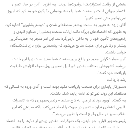
بخشی از رقابت استراتژیک ابرقدرت‌ها بودند. وی افزود: "این در حال تحول
اقتصاد جهانی است و صنعت شما را به شیوه‌هایی دگرگون خواهد کرد که امروز
نمی‌توانیم حتی تصور کنیم
."
آقای وردِه به تغییر به سمت بیشتر منطقه‌ای شدن و "دوستی‌شاوری" اشاره کرد،
به طوری که اقتصادهای بزرگ مانند ایالات متحده بخشی از صنایع کلیدی و
زنجیره‌های تأمین خود را به داخل بازمی‌گردانند. این امر منجر به حمایت‌گرایی
بیشتر و رقابتی برای امنیت منابع می‌شود که پیامدهایی برای بازیافت‌کنندگان
خواهد داشت
.
"
این حمایت‌گرایی جدید در واقع برای صنعت شما مفید است زیرا این باعث
می‌شود کشورهای مختلف مقادیر غیرقابل تصوری پول صرف افزایش ظرفیت
بازیافت خود کنند
."
رشد بازیافت
دستورکار پایداری برای صنعت بازیافت مفید بوده است و آقای وردِه به کسانی که
معتقدند این روند نمی‌تواند ادامه یابد، شک داشت
.
وی گفت: "ورود دونالد ترامپ به کاخ سفید – رئیس‌جمهوری که به تغییرات
اقلیمی اعتقادی ندارد – تغییر در جهت را ایجاد نمی‌کند، بلکه سرعتی که این
انقلاب سبز در حال وقوع است را تغییر می‌دهد
."
رئیس‌جمهور قبلی، جو بایدن، یک دموکرات، مقادیر زیادی از دلارها را به اقتصاد
سبز با قانون کاهش تورم خود تزریق کرد. آقای وردِه معتقد بود که این قانون