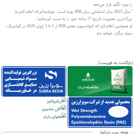
را مورد تأکید قرار می‌دهد
.
"
سال 2025 سال استثنایی برای
BIR
بوده است. خوشحالم که اعلام کنم ما
بزرگ‌ترین عضویت تاریخ 77 ساله خود را به دست آورده‌ایم
."
او همچنین اعلام کرد که کنوانسیون بعدی
BIR
از 1 تا 3 ژوئن 2026 در گوتنبرگ،
سوئد برگزار خواهد شد
.
[
بازگشت به فهرست
]
طبقه بندی شرکتها: