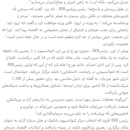
تبدیل می‌کنید، بلکه آن را به راهی امن‌تر و صلح‌آمیزتر می‌سازید
."
در طول پرسش و پاسخ‌ها، رئیس پیشین
BIR
، تام برد، گفت که سرعتی که
کشورهای مختلف در تلاش برای رسیدن به صفر خالص هستند، "مردم را
ورشکسته می‌کند"، به ویژه در اروپا. آقای وردِه موافقت کرد و گفت که اروپا باید
راه‌هایی برای جذب هیجان و اشتیاق از بخش خصوصی به اقتصاد پیدا کند "چرا که
این صنعت خیلی بیشتر از حد لازم تنظیم شده است و در حال خفه شدن است
."
عضویت رکوردی
پیش از این، رئیس
BIR
، سوزی بورج او بی ای، کنوانسیون را با رهبری یک دقیقه
سکوت به یاد ملکه سری کیت، مادر ملکه تایلند که در 24 اکتبر درگذشت، افتتاح
کرد. پس از این ادای احترام، خانم بورج اعلام کرد که از این که اولین رئیس
BIR
است که کنوانسیونی در پایتخت «استثنایی» تایلند برگزار می‌کند، خوشحال است.
انرژی شهر میزبان، به گفته او، دلیل مناسبی بود برای حضور بیش از 1,100
شرکت‌کننده از 58 کشور برای تبادل ایده‌ها، تشکیل همکاری‌ها و ساخت شبکه‌های
جهانی بازیافت
.
"
این‌گونه تعاملات بسیار مهم است. بدون دسترسی به بازارهای آزاد و بین‌المللی،
صنعت بازیافت نمی‌تواند شکوفا شود و همچنین نمی‌تواند در نوآوری و
فناوری‌هایی که پیشرفت را به جلو می‌برند سرمایه‌گذاری کند
."
رئیس
BIR
افزود که انتخاب مرکز کنوانسیون بانکوک و هتل سنتارا گرند به عنوان
مکان برگزاری، رهبری روزافزون تایلند در زمینه بازیافت و ابتکارات اقتصاد دایره‌ای