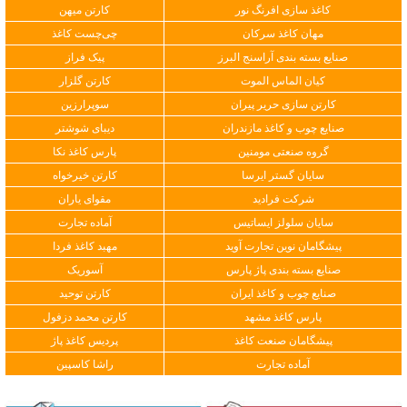
کاغذ سازی افرنگ نور
کارتن میهن
مهان کاغذ سرکان
چی‌چست کاغذ
صنایع بسته بندی آراسنج البرز
پیک فراز
کیان الماس الموت
کارتن گلزار
کارتن سازی حریر پیران
سوپرارزین
صنایع چوب و کاغذ مازندران
دیبای شوشتر
گروه صنعتی مومنین
پارس کاغذ نکا
سایان گستر ایرسا
کارتن خیرخواه
شرکت فرادید
مقوای یاران
سایان سلولز ایساتیس
آماده تجارت
پیشگامان نوین تجارت آوید
مهبد کاغذ فردا
صنایع بسته بندی پاژ پارس
آسوریک
صنایع چوب و کاغذ ایران
کارتن توحید
پارس کاغذ مشهد
کارتن محمد دزفول
پیشگامان صنعت کاغذ
پردیس کاغذ پاژ
آماده تجارت
راشا کاسپین