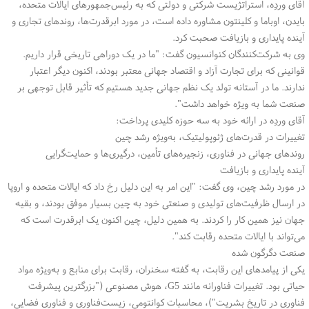
آقای وردِه، استراتژیست شرکتی و دولتی که به رئیس‌جمهورهای ایالات متحده،
بایدن، اوباما و کلینتون مشاوره داده است، در مورد ابرقدرت‌ها، روندهای تجاری و
آینده پایداری و بازیافت صحبت کرد
.
وی به شرکت‌کنندگان کنوانسیون گفت: "ما در یک دوراهی تاریخی قرار داریم.
قوانینی که برای تجارت آزاد و اقتصاد جهانی معتبر بودند، اکنون دیگر اعتبار
ندارند. ما در آستانه تولد یک نظم جهانی جدید هستیم که تأثیر قابل توجهی بر
صنعت شما به ویژه خواهد داشت
."
آقای وردِه در ارائه خود به سه حوزه کلیدی پرداخت
:
تغییرات در قدرت‌های ژئوپولیتیک، به‌ویژه رشد چین
روندهای جهانی در فناوری، زنجیره‌های تأمین، درگیری‌ها و حمایت‌گرایی
آینده پایداری و بازیافت
در مورد رشد چین، وی گفت: "این امر به این دلیل رخ داد که ایالات متحده و اروپا
در ارسال ظرفیت‌های تولیدی و صنعتی خود به چین بسیار موفق بودند، و بقیه
جهان نیز همین کار را کردند. به همین دلیل، چین اکنون یک ابرقدرت است که
می‌تواند با ایالات متحده رقابت کند
."
صنعت دگرگون شده
یکی از پیامدهای این رقابت، به گفته سخنران، رقابت برای منابع و به‌ویژه مواد
حیاتی بود. تغییرات فناورانه مانند 5
G
، هوش مصنوعی ("بزرگترین پیشرفت
فناوری در تاریخ بشریت")، محاسبات کوانتومی، زیست‌فناوری و فناوری فضایی،