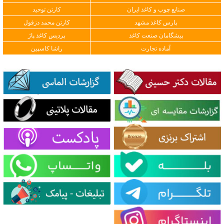
صنایع چوب و کاغذ ایران
کارتن توحید
پارس کاغذ مشهد
کارتن محمد دزفول
پیشگامان صنعت کاغذ
پردیس کاغذ پاژ
آماده تجارت
راشا کاسپین