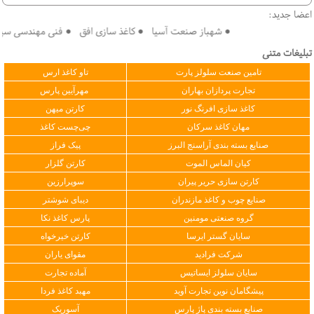
اعضا جدید:
● شهباز صنعت آسیا ● کاغذ سازی افق ● فنی مهندسی سپهر کو
تبلیغات متنی
تامین صنعت سلولز پارت
تاو کاغذ ارس
تجارت پردازان بهاران
مهرآیین پارس
کاغذ سازی افرنگ نور
کارتن میهن
مهان کاغذ سرکان
چی‌چست کاغذ
صنایع بسته بندی آراسنج البرز
پیک فراز
کیان الماس الموت
کارتن گلزار
کارتن سازی حریر پیران
سوپرارزین
صنایع چوب و کاغذ مازندران
دیبای شوشتر
گروه صنعتی مومنین
پارس کاغذ نکا
سایان گستر ایرسا
کارتن خیرخواه
شرکت فرادید
مقوای یاران
سایان سلولز ایساتیس
آماده تجارت
پیشگامان نوین تجارت آوید
مهبد کاغذ فردا
صنایع بسته بندی پاژ پارس
آسوریک