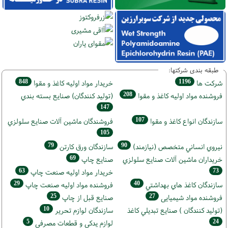
طبقه بندی شرکتها:
848
1196
شركت ها
خريدار مواد اوليه كاغذ و مقوا
208
فروشنده مواد اوليه كاغذ و مقوا
(تولید كنندگان) صنايع بسته بندي
147
107
سازندگان انواع کاغذ و مقوا
فروشندگان ماشين آلات صنايع سلولزي
105
79
90
نيروي انساني متخصص (نیازمند)
سازندگان ورق كارتن
69
خریداران ماشين آلات صنايع سلولزي
صنايع چاپ
63
73
خريدار مواد اوليه صنعت چاپ
29
40
سازندگان كاغذ هاي بهداشتي
فروشنده مواد اوليه صنعت چاپ
25
27
فروشنده مواد شیمیایی
صنايع قبل از چاپ
10
(تولید كنندگان ) صنايع تبديلي كاغذ
سازندگان لوازم تحریر
5
24
لوازم یدکی و قطعات مصرفی