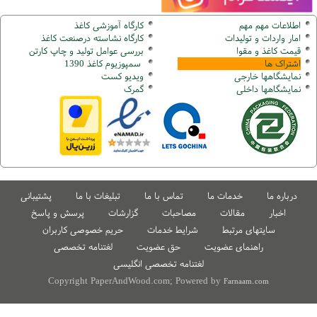
اطلاعات مهم مهم
کارگاه آموزشی کاغذ
امار واردات و تولیدات
کارگاه نشاسته درصنعت کاغذ
قیمت کاغذ و مقوا
بررسی عوامل تولید و چاپ کارتن
اشتراک ها
سمپوزیوم کاغذ 1390
نمایشگاهها
خارجی
ویدیو کست
نمایشگاهها
داخلی
گ
مرک
درباره ما
خدمات ما
تماس با ما
تبلیغات با ما
پشتیبانی
اخبار
مقالات
مصاحبات
گزارشات
پرسش و پاسخ
سایتهای مرتبط
شرایط خدمات
حریم خصوصی کاربران
راهنمای عضویت
حق عضویت
لغتنامه تخصصی
لغتنامه تخصصی انگلیسی
Copyright PaperAndWood.com; Powered by
Farnaam.com