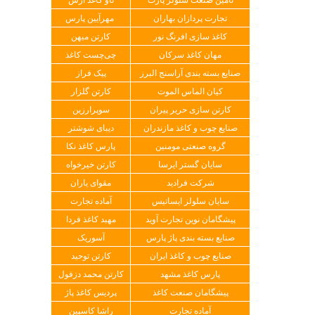
تجارت پردازان بهاران
مهرآیین پارس
کاغذ سازی افرنگ نور
کارتن میهن
مهان کاغذ سرکان
چی‌چست کاغذ
صنایع بسته بندی آراسنج البرز
پیک فراز
کیان الماس الموت
کارتن گلزار
کارتن سازی حریر پیران
سوپرارزین
صنایع چوب و کاغذ مازندران
دیبای شوشتر
گروه صنعتی مومنین
پارس کاغذ نکا
سایان گستر ایرسا
کارتن خیرخواه
شرکت فرادید
مقوای یاران
سایان سلولز ایساتیس
آماده تجارت
پیشگامان نوین تجارت آوید
مهبد کاغذ فردا
صنایع بسته بندی پاژ پارس
آسوریک
صنایع چوب و کاغذ ایران
کارتن توحید
پارس کاغذ مشهد
کارتن محمد دزفول
پیشگامان صنعت کاغذ
پردیس کاغذ پاژ
آماده تجارت
راشا کاسپین