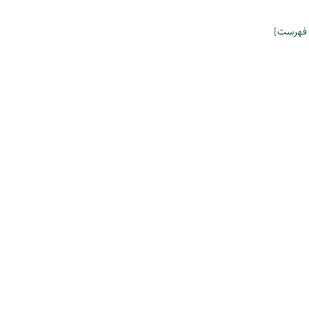
 فهرست
]
 مهندسی سپهر کویر فرداد ● کاغذ و مقوای فانتزی ترنج ● رسا