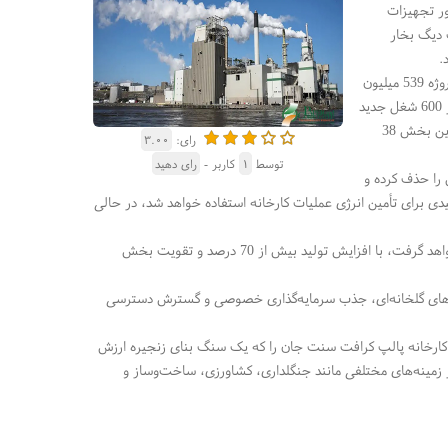
ر می‌آید. پروژه مذکور تجهیزات
ه یک دیگ بخار
.
براساس یک مطالعه مستقل ارزیابی اثرات اقتصادی، پیش‌بینی می‌شود که فاز ساخت‌وساز این پروژه 539 میلیون
دلار درآمد شغلی ایجاد کرده و بیش از 2200 نفرسال کار تولید کند. در بلندمدت، این پروژه بیش از 600 شغل جدید
در زنجیره تأمین جنگلداری نیوبرانزویک ایجاد خواهد کرد و پیش‌بینی می‌شود که درآمد شغلی در این بخش 38
رای:
۳.۰۰
توسط
۱
کاربر -
رای دهید
 را حذف کرده و
د. تقریباً 50 مگاوات از برق تجدیدپذیر تولیدی برای تأمین انرژی عملیات کارخانه استفاده خواهد شد، در حالی
پس از تکمیل، این تاسیسات در بین 10 تولیدکننده بزرگ پالپ کرافت چوب نرم در جهان قرار خواهد گرفت، با افزایش تولید بیش از 70 درصد و تقویت بخش
ازهای گلخانه‌ای، جذب سرمایه‌گذاری خصوصی و گسترش دسترسی
کت کارخانه پالپ کرافت سنت جان را که یک سنگ بنای زنجیره ارزش
زمینه‌های مختلفی مانند جنگلداری، کشاورزی، ساخت‌وساز و