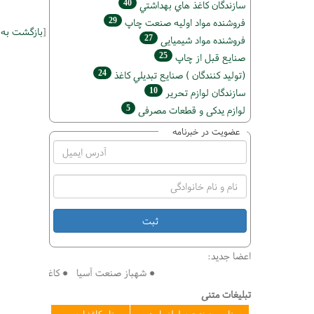
40
سازندگان كاغذ هاي بهداشتي
29
فروشنده مواد اوليه صنعت چاپ
[
بازگشت به
27
فروشنده مواد شیمیایی
25
صنايع قبل از چاپ
24
(تولید كنندگان ) صنايع تبديلي كاغذ
10
سازندگان لوازم تحریر
5
لوازم یدکی و قطعات مصرفی
عضویت در خبرنامه
اعضا جدید:
● شهباز صنعت آسیا ● کاغذ سازی افق ● فنی
تبلیغات متنی
تامین صنعت سلولز پارت
تاو کاغذ ارس