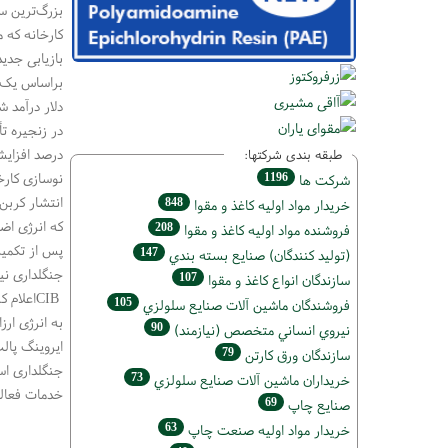
بازیابی جدید، توربین
درصد افزایش
طبقه بندی شرکتها:
نوسازی کارخ
1196
شركت ها
848
خريدار مواد اوليه كاغذ و مقوا
که انرژی اضا
208
فروشنده مواد اوليه كاغذ و مقوا
147
(تولید كنندگان) صنايع بسته بندي
جنگلداری نی
107
سازندگان انواع کاغذ و مقوا
CIB
اعلام 
105
فروشندگان ماشين آلات صنايع سلولزي
به انرژی ارزا
90
نيروي انساني متخصص (نیازمند)
ایروینگ پال
79
سازندگان ورق كارتن
جنگلداری اس
73
خریداران ماشين آلات صنايع سلولزي
خدمات فعالی
69
صنايع چاپ
63
خريدار مواد اوليه صنعت چاپ