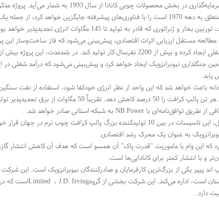
بزرگ‌ترین سرمایه‌گذاری در بخش محصولات چوبی کانادا از سال 1993 به شما
کارخانه که متعلق به دهه 1970 است را با فناوری‌های پیشرفته جایگزین خواهد کرد، از جمل
 بخار و ژنراتوری که قادر به تولید تا 145 مگاوات انرژی تجدیدپذیر خواهد بود
 یابد
.
انه باعث خواهد شد که این واحد از نظر انرژی خودکفا شود، استفاده از نفت سنگین
انتشار کربن هر تن پالپ کرافت را 50 درصد کاهش ده
فی از طریق توافق‌نامه‌ای با
NB Power
به شبکه استانی صادر خواهد شد
.
وبرانزویک به عنوان یک محرک رشد اقتصادی
.
کرد که این وام با ماموریت "قدرت پاک" آن همسو است که هدف آن کاهش انتشار گ
ن‌تر و با انتشار کمتر برای کانادایی‌ها است
.
پ اند پیپر یکی از بزرگ‌ترین کارفرمایان و صادرکنندگان نیوبرانزویک است. این شر
تان است، اداره می‌کند. این شرکت بخشی از گروه
J.D. Irving
،
Limited
است که در 
ت دارد
.