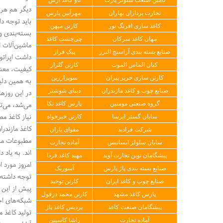
دیگر هم هر ک
تجارت پردازان بهاران
مهرآیین پارس
باید توجه د
کاغذ سازی افرنگ نور
کارتن میهن
بسته‌بندی و
مهان کاغذ سرکان
چی‌چست کاغذ
ماشین‌آلات ا
صنایع بسته بندی آراسنج البرز
پیک فراز
داشت اپراتو
کیان الماس الموت
کارتن گلزار
کیفیت، معنا
کارتن سازی حریر پیران
سوپرارزین
به همین دلی
در این روزها
صنایع چوب و کاغذ مازندران
دیبای شوشتر
می‌شد، می‌تو
گروه صنعتی مومنین
پارس کاغذ نکا
نیاز کاغذ مطبو
سایان گستر ایرسا
کارتن خیرخواه
کاغذ مازندر
شرکت فرادید
مقوای یاران
مطبوعات مسا
سایان سلولز ایساتیس
آماده تجارت
پیشگامان نوین تجارت آوید
مهبد کاغذ فردا
امروز مورد استفاده است. ا
صنایع بسته بندی پاژ پارس
آسوریک
توجه داشته 
صنایع چوب و کاغذ ایران
کارتن توحید
پیش از این 
پارس کاغذ مشهد
کارتن محمد دزفول
شبکه‌های اج
پیشگامان صنعت کاغذ
پردیس کاغذ پاژ
تولید کاغذ 
آماده تجارت
راشا کاسپین