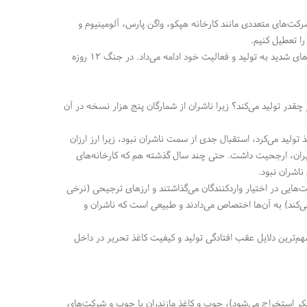
رکت‌های متعددی مانند کارخانه هپکو، واگن پارس، آلومینیوم و
را تعطیل کنیم.
کارخانه کاغذ پارس، میان شرکت‌های تولیدکننده کاغذ، یک نماد بود که این نماد مقاوم زیر بمباران‌های شدید به تولید و فعالیت خود ادامه می‌داد. در جنگ ۱۲ روزه
ز چقدر تولید می‌کند؟ زیرا ناشران از شمارگان پنج هزار نسخه در آن
تولید می‌کرد، استقبال جدی از سمت ناشران نبود، زیرا ارز ارزان
ر ایران، ارجحیت داشت. حتی چند سال گذشته هم که کارخانه‌های
ناشران نبود.
‌هایی در اختیار واردکنندگان می‌گذاشتند و ارزهای ترجیحی (نرخی
ی‌کند) به آن‌ها اختصاص می‌دادند و طبیعی است که ناشران و
م‌ترین دلایل عقب افتادگی تولید و کیفیت کاغذ تحریر در داخل
 کاغذ و مقوای فانتزی ترنج ● رسا
ر استخراج می‌شود)، چوب و کاغذ مازندران با چوب و شرکت‌های