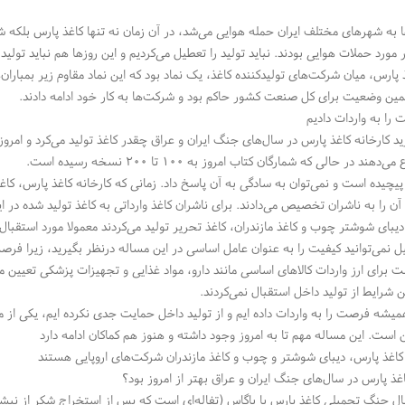
ا به شهرهای مختلف ایران حمله هوایی می‌شد، در آن زمان نه تنها کاغذ پارس بلکه ش
مورد حملات هوایی بودند. نباید تولید را تعطیل می‌کردیم و این روزها هم نباید تولید 
مین وضعیت برای کل صنعت کشور حاکم بود و شرکت‌ها به کار خود ادامه دادند.
ا به واردات دادیم
رید کارخانه کاغذ پارس در سال‌های جنگ ایران و عراق چقدر کاغذ تولید می‌کرد و امرو
هند در حالی که شمارگان کتاب امروز به ۱۰۰ تا ۲۰۰ نسخه رسیده است.
چیده است و نمی‌توان به سادگی به آن پاسخ داد. زمانی که کارخانه کاغذ پارس، کاغذ 
آن را به ناشران تخصیص می‌دادند. برای ناشران کاغذ وارداتی به کاغذ تولید شده د
یبای شوشتر چوب و کاغذ مازندران، کاغذ تحریر تولید می‌کردند معمولا مورد استقبال 
ل نمی‌توانید کیفیت را به عنوان عامل اساسی در این مساله درنظر بگیرید، زیرا فرصت
 برای ارز واردات کالاهای اساسی مانند دارو، مواد غذایی و تجهیزات پزشکی تعیین م
ن شرایط از تولید داخل استقبال نمی‌کردند.
یشه فرصت را به واردات داده ایم و از تولید داخل حمایت جدی نکرده ایم، یکی از مه
است. این مساله مهم تا به امروز وجود داشته و هنوز هم کماکان ادامه دارد
● شهباز صنعت آسیا ● کاغذ سازی افق ● فنی مهندسی سپهر کویر فرداد ●
 کاغذ پارس، دیبای شوشتر و چوب و کاغذ مازندران شرکت‌های اروپایی هستند
غذ پارس در سال‌های جنگ ایران و عراق بهتر از امروز بود؟
جنگ تحمیلی کاغذ پارس با باگاس (تفاله‌ای است که پس از استخراج شکر از نیشک