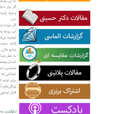
آیا این روزها در ایران توان 
اگر نیاز داخ
و مواد اولیه
دارد.
اگر دولت ام
این روزها و
توصیه می‌کن
کاغذ، حمایت
منابع مالی،
به نظر شما 
امسال وضعیت
همچنین دلیل
امکاناتی که 
برای تولید 
ویژگی‌های آ
قابل توجهی 
[
بازگشت به