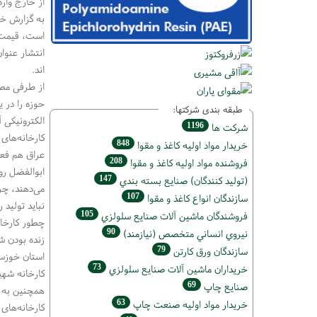
از خارج وارد
به گزارش خب
است، قیمت ک
انتشار عنوا
اند.
از طرفی مطب
حوزه را در 
طبقه بندی شرکتها:
الکترونیکی آن
1196
شركت ها
کارخانه‌های
848
خريدار مواد اوليه كاغذ و مقوا
عراق هم فعال
208
فروشنده مواد اوليه كاغذ و مقوا
ابوالفضل روغ
147
(تولید كنندگان) صنايع بسته بندي
می‌دهند، چر
107
سازندگان انواع کاغذ و مقوا
نباید تولید 
105
فروشندگان ماشين آلات صنايع سلولزي
چطور کارخانه کاغذ پ
90
نيروي انساني متخصص (نیازمند)
زنده بودن ش
79
سازندگان ورق كارتن
73
خریداران ماشين آلات صنايع سلولزي
کارخانه شهی
69
صنايع چاپ
همچنین به ش
63
خريدار مواد اوليه صنعت چاپ
کارخانه‌های