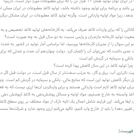
تولید همان ۱۰ هزار تن را که برای مطبوعات مورد نیاز است، داریم؟
لی باشد و برنامه برای تولید وجود داشته باشد، تولید کاغذ مطبوعات در ایران ممکن ا
 بدهد، زیرا مواد اولیه وارداتی است. وگرنه تولید کاغذ مطبوعات در ایران مشکل دیگری 
کاناتی را که برای واردات کاغذ صرف می‌کند، به کارخانه‌های تولید کاغذ تخصیص و به
ضعیت تولید کارخانه مازندران و پارس نسبت به دو سال قبل به چه صورت است؟
م این سوال را از مدیران کارخانه‌ها بپرسید، اما براساس آمار تولید در کشور به شد
 جدی داشت که نمی‌توان آن را کتمان کرد. دولت چهاردهم آن حدت و شدتی که برای حم
 بانکی و سرمایه در گردش کم است
چرا تولید کاغذ در این سال‌ کاهش پیدا کرده است؟
 ناترازی آب، برق و گاز، به مرتب سخت‌تر از سال قبل است، در دولت قبل اگر در ه
 دیگر کاهش تولید این است که منابع مالی، بانکی و سرمایه در گردش کم است. چ
برای تولید کاغذ لازم است وارداتی هستند و برای واردکردن آن‌‍‌ها ارزی نیست که به 
کاغذ وابسته به خارج هستیم، مواد اولیه و مسائل پوشش‌دهی به کاغذ (پوشش دهی ب
ن ایفا می‌کند. این فرایند شامل اعمال یک لایه نازک از مواد مختلف بر روی سطح کا
تغییر دهد) را باید از خارج وارد کنیم، تاکید می‌کنم ارزی وجود ندارد و شرکت‌ها سس
 فهرست
]