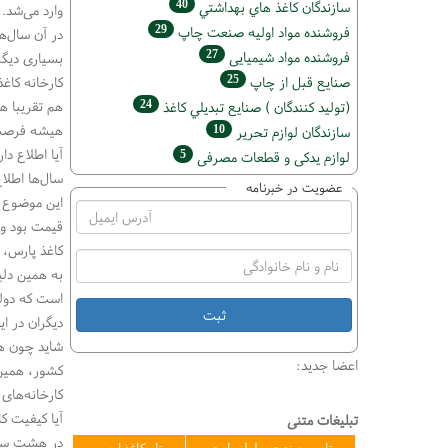
40
سازندگان كاغذ هاي بهداشتي
وارد می‌شد.
29
فروشنده مواد اوليه صنعت چاپ
در آن سال‌ه
27
فروشنده مواد شیمیایی
بسیاری دیگر 
25
صنايع قبل از چاپ
هم تقریبا ه
24
(تولید كنندگان ) صنايع تبديلي كاغذ
هیشه فرصت ر
10
سازندگان لوازم تحریر
آیا اطلاع دا
5
لوازم یدکی و قطعات مصرفی
سال‌ها اطلاع می‌د
عضویت در خبرنامه
این موضوع پی
قیمت بود و 
کاغذ پارس، د
به همین دلی
است که دولت
دیگران در ای
شاید چون هم
اعضا جدید:
کشور، همین 
کارخانه‌های
آیا کیفیت کا
تبلیغات متنی
در هشت سال 
تامین صنعت سلولز پارت
تاو کاغذ ارس