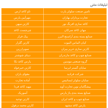
تبلیغات متنی
تامین صنعت سلولز پارت
تاو کاغذ ارس
تجارت پردازان بهاران
مهرآیین پارس
کاغذ سازی افرنگ نور
کارتن میهن
مهان کاغذ سرکان
چی‌چست کاغذ
صنایع بسته بندی آراسنج البرز
پیک فراز
کیان الماس الموت
کارتن گلزار
کارتن سازی حریر پیران
سوپرارزین
صنایع چوب و کاغذ مازندران
دیبای شوشتر
گروه صنعتی مومنین
پارس کاغذ نکا
سایان گستر ایرسا
کارتن خیرخواه
شرکت فرادید
مقوای یاران
سایان سلولز ایساتیس
آماده تجارت
پیشگامان نوین تجارت آوید
مهبد کاغذ فردا
صنایع بسته بندی پاژ پارس
آسوریک
صنایع چوب و کاغذ ایران
کارتن توحید
پارس کاغذ مشهد
کارتن محمد دزفول