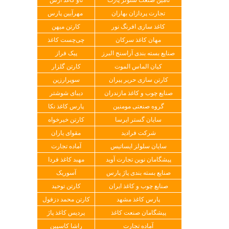
تجارت پردازان بهاران
مهرآیین پارس
کاغذ سازی افرنگ نور
کارتن میهن
مهان کاغذ سرکان
چی‌چست کاغذ
صنایع بسته بندی آراسنج البرز
پیک فراز
کیان الماس الموت
کارتن گلزار
کارتن سازی حریر پیران
سوپرارزین
صنایع چوب و کاغذ مازندران
دیبای شوشتر
گروه صنعتی مومنین
پارس کاغذ نکا
سایان گستر ایرسا
کارتن خیرخواه
شرکت فرادید
مقوای یاران
سایان سلولز ایساتیس
آماده تجارت
پیشگامان نوین تجارت آوید
مهبد کاغذ فردا
صنایع بسته بندی پاژ پارس
آسوریک
صنایع چوب و کاغذ ایران
کارتن توحید
پارس کاغذ مشهد
کارتن محمد دزفول
پیشگامان صنعت کاغذ
پردیس کاغذ پاژ
آماده تجارت
راشا کاسپین