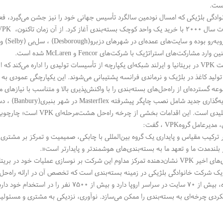
است
.
نوادگی بلژیکی که امسال نودمین سالگرد تأسیس جهانی خود را نیز جشن می‌گیرد، فعا
‌بندی آغاز کرد. از آن زمان تاکنون،
VPK
ه‌رو بوده و سایت‌های عمده‌ای در شهرهای دزبرو
(Desborough)
، سل‌بی
(Selby)
و 
ین وارد مشارکت‌های استراتژیک با شرکت‌های
Fencor
و
McLaren
شده است
.
کت
VPK
در بریتانیا و ایرلند شبکه‌ای یکپارچه از تأسیسات تولیدی را اداره می‌کند که 
 تولید کاغذ در بلژیک و نرماندی فرانسه پشتیبانی می‌شوند. این یکپارچگی عمودی به
ه گسترده‌ای از راه‌حل‌های بسته‌بندی را با واکنش‌پذیری بالا و متناسب با نیازهای م
یه‌گذاری جدید شامل نصب چاپگر پیشرفته
Masterflex
در شهر بنبری
(Banbury)
، دس
یدی است. این اقدامات بخشی از چرخه راه‌حل هشت‌مرحله‌ای
VPK
است؛ چارچوبی 
، مدیرعامل گروه
VPK
، گفت
:
 ترکیب مقیاس و پایداری یک گروه بین‌المللی با چابکی، صمیمیت و تمرکز بر مشتری 
 بلندمدت ما و تعهد ما به بسته‌بندی‌های هوشمندتر و پایدارتر است
.»
‌های اخیر
VPK
نشان‌دهنده تمرکز مداوم این شرکت بر نوسازی عملیات خود در بریت
تأسیس شده، بیش از ۷۰ سایت در سراسر اروپا دار
کردی چرخه‌ای به بسته‌بندی را ممکن می‌سازد. نوآوری، نزدیکی به مشتری و مسئول