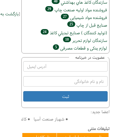
40
سازندگان كاغذ هاي بهداشتي
29
فروشنده مواد اوليه صنعت چاپ
[
بازگشت به
27
فروشنده مواد شیمیایی
25
صنايع قبل از چاپ
24
(تولید كنندگان ) صنايع تبديلي كاغذ
10
سازندگان لوازم تحریر
5
لوازم یدکی و قطعات مصرفی
عضویت در خبرنامه
اعضا جدید:
● شهباز صنعت آسیا ● کاغذ سازی افق ● فنی
تبلیغات متنی
تامین صنعت سلولز پارت
تاو کاغذ ارس