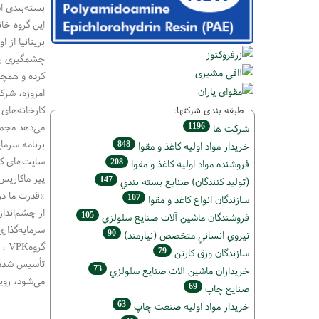
بسته‌بندی 
این گروه خا
بریتانیا از اوت سال ۲۰۰۰ با خرید یک واحد کوچک بسته
چشمگیری روب
کرده و همچن
امروزه، شر
کارخانه‌های
طبقه بندی شرکتها:
می‌دهد مجموع
1196
شركت ها
برنامه سرما
848
خريدار مواد اوليه كاغذ و مقوا
سایت‌های کل
208
فروشنده مواد اوليه كاغذ و مقوا
پیر ماکاریس
147
(تولید كنندگان) صنايع بسته بندي
«
قدرت ما در
107
سازندگان انواع کاغذ و مقوا
از چشم‌انداز
105
فروشندگان ماشين آلات صنايع سلولزي
سرمایه‌گذاری
90
نيروي انساني متخصص (نیازمند)
گروه
VPK
79
سازندگان ورق كارتن
73
خریداران ماشين آلات صنايع سلولزي
می‌شود، روی
69
صنايع چاپ
63
خريدار مواد اوليه صنعت چاپ