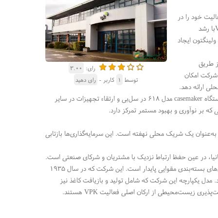
لیت خود را در
با رشد
ولینگتون ایجاد
از طریق
رای:
۳.۰۰
 شرکت امکان
توسط
۱
کاربر -
رای دهید
حلی ارائه دهد
.
تگاه
casemaker
مدل ۶۱۸ در سل‌بی و ارتقاء تجهیزات در سایر
که بر نوآوری و بهبود مستمر تمرکز دارد
.
به‌عنوان یک شریک محلی نهفته است. این سرمایه‌گذاری‌ها بازتابی
انیا، در عین حفظ ارتباط نزدیک با مشتریان و شرکای صنعتی است
.
، یک شرکت خانوادگی بلژیکی در زمینه بسته‌بندی است که تخصص آن در ارائه راه‌حل‌های بسته‌بندی مقوایی پایدار است. این شرکت که در سال ۱۹۳۵
د و بیش از ۷۵۰۰ نفر را در استخدام خود دارد. مدل یکپارچه این شرکت که شامل تولید و بازیافت کاغذ نیز
یت‌پذیری زیست‌محیطی از ارکان اصلی فعالیت
VPK
هستند
.