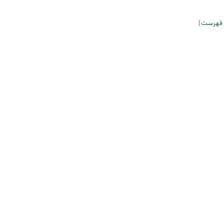
 فهرست
]
 مهندسی سپهر کویر فرداد ● کاغذ و مقوای فانتزی ترنج ● رسا