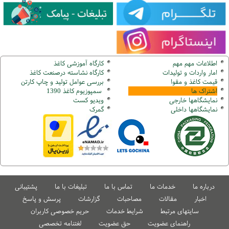
اطلاعات مهم مهم
کارگاه آموزشی کاغذ
امار واردات و تولیدات
کارگاه نشاسته درصنعت کاغذ
قیمت کاغذ و مقوا
بررسی عوامل تولید و چاپ کارتن
اشتراک ها
سمپوزیوم کاغذ 1390
نمایشگاهها
خارجی
ویدیو کست
نمایشگاهها
داخلی
گ
مرک
درباره ما
خدمات ما
تماس با ما
تبلیغات با ما
پشتیبانی
اخبار
مقالات
مصاحبات
گزارشات
پرسش و پاسخ
سایتهای مرتبط
شرایط خدمات
حریم خصوصی کاربران
راهنمای عضویت
حق عضویت
لغتنامه تخصصی