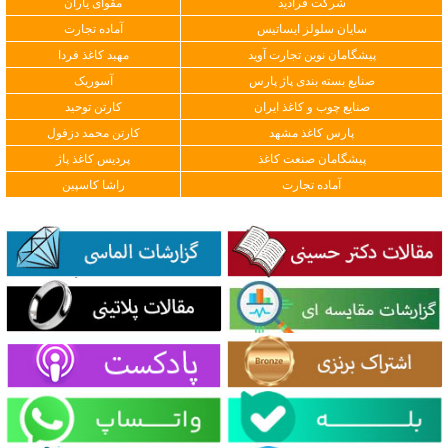
شرکت فرادید
مقوای یاران
سایان سلولز ایساتیس
آماده تجارت
پیشگامان نوین تجارت آوید
مهبد کاغذ فردا
صنایع بسته بندی پاژ پارس
آسوریک
صنایع چوب و کاغذ ایران
کارتن توحید
پارس کاغذ مشهد
کارتن محمد دزفول
پیشگامان صنعت کاغذ
پردیس کاغذ پاژ
آماده تجارت
راشا کاسپین