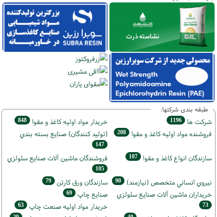
طبقه بندی شرکتها:
848
1196
شركت ها
خريدار مواد اوليه كاغذ و مقوا
208
فروشنده مواد اوليه كاغذ و مقوا
(تولید كنندگان) صنايع بسته بندي
147
107
سازندگان انواع کاغذ و مقوا
فروشندگان ماشين آلات صنايع سلولزي
105
79
90
نيروي انساني متخصص (نیازمند)
سازندگان ورق كارتن
69
خریداران ماشين آلات صنايع سلولزي
صنايع چاپ
63
73
خريدار مواد اوليه صنعت چاپ
29
40