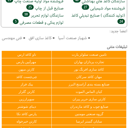
سازندگان كاغذ هاي بهداشتي
فروشنده مواد اوليه صنعت چاپ
25
27
فروشنده مواد شیمیایی
صنايع قبل از چاپ
10
(تولید كنندگان ) صنايع تبديلي كاغذ
سازندگان لوازم تحریر
5
24
لوازم یدکی و قطعات مصرفی
اعضا جدید:
● شهباز صنعت آسیا ● کاغذ سازی افق ● فنی مهندسی سپهر 
تبلیغات متنی
تامین صنعت سلولز پارت
تاو کاغذ ارس
تجارت پردازان بهاران
مهرآیین پارس
کاغذ سازی افرنگ نور
کارتن میهن
مهان کاغذ سرکان
چی‌چست کاغذ
صنایع بسته بندی آراسنج البرز
پیک فراز
کیان الماس الموت
کارتن گلزار
کارتن سازی حریر پیران
سوپرارزین
صنایع چوب و کاغذ مازندران
دیبای شوشتر
گروه صنعتی مومنین
پارس کاغذ نکا
سایان گستر ایرسا
کارتن خیرخواه