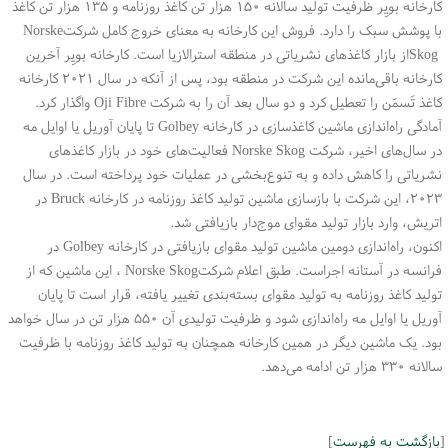
کارخانه بویِر ظرفیت تولید سالانه ۱۵۰ هزار تن کاغذ روزنامه و ۱۳۵ هزار تن کاغذ
با پوشش سبک را دارد. فروش این کارخانه به معنای خروج کامل شرکت
Norske
Skog
از بازار کاغذهای نشریاتی در منطقه استرالازیا است. کارخانه بویِر آخرین
کارخانه باقی‌مانده این شرکت در منطقه بود، پس از آنکه در سال ۲۰۲۱ کارخانه
کاغذ تَسمَن را تعطیل کرد و دو سال بعد آن را به شرکت
Oji Fibre
واگذار کرد
.
آمادگی راه‌اندازی ماشین کاغذسازی در کارخانه
Golbey
تا پایان آوریل یا اوایل مه
در سال‌های اخیر، شرکت
Norske Skog
فعالیت‌های خود در بازار کاغذهای
نشریاتی را کاهش داده و به تنوع‌بخشی در عملیات خود پرداخته است. در سال
۲۰۲۳، این شرکت با بازسازی ماشین تولید کاغذ روزنامه در کارخانه
Bruck
در
اتریش، وارد بازار تولید مقوای موج‌دار بازیافتی شد
.
اکنون، راه‌اندازی دومین ماشین تولید مقوای بازیافتی در کارخانه
Golbey
در
فرانسه در آستانه اجراست. طبق اعلام شرکت
Norske Skog
، این ماشین که از
تولید کاغذ روزنامه به تولید مقوای بسته‌بندی تغییر یافته، قرار است تا پایان
آوریل یا اوایل مه راه‌اندازی شود و ظرفیت تولیدی آن ۵۵۰ هزار تن در سال خواهد
بود. یک ماشین دیگر در همین کارخانه همچنان به تولید کاغذ روزنامه با ظرفیت
سالانه ۳۳۰ هزار تن ادامه می‌دهد
.
[
بازگشت به فهرست
]