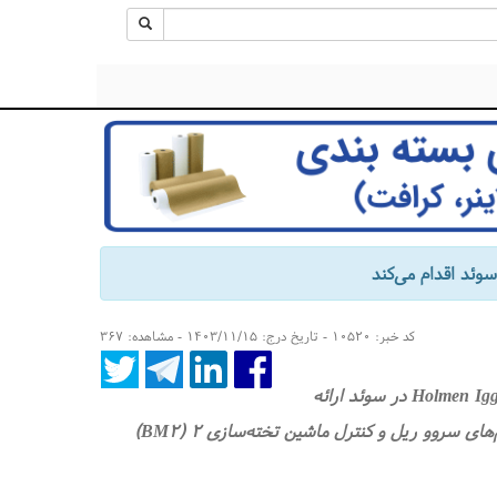
کد خبر: ۱۰۵۲۰ - تاریخ درج: ۱۴۰۳/۱۱/۱۵ - مشاهده: ۳۶۷
Valmet به‌زودی یک به‌روزرسانی جامع سیستم کنترل ریل را برای کارخانه Holmen Iggesund در سوئد ارائه
خواهد داد. این به‌روزرسانی قرار است در اکتبر ۲۰۲۵ تحویل داده شود و سیستم‌های سروو ریل و کنترل ماشین تخته‌سازی ۲ (BM۲)