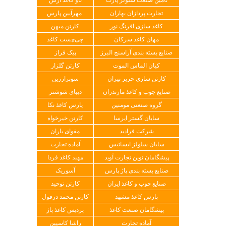
تجارت پردازان بهاران
مهرآیین پارس
کاغذ سازی افرنگ نور
کارتن میهن
مهان کاغذ سرکان
چی‌چست کاغذ
صنایع بسته بندی آراسنج البرز
پیک فراز
کیان الماس الموت
کارتن گلزار
کارتن سازی حریر پیران
سوپرارزین
صنایع چوب و کاغذ مازندران
دیبای شوشتر
گروه صنعتی مومنین
پارس کاغذ نکا
سایان گستر ایرسا
کارتن خیرخواه
شرکت فرادید
مقوای یاران
سایان سلولز ایساتیس
آماده تجارت
پیشگامان نوین تجارت آوید
مهبد کاغذ فردا
صنایع بسته بندی پاژ پارس
آسوریک
صنایع چوب و کاغذ ایران
کارتن توحید
پارس کاغذ مشهد
کارتن محمد دزفول
پیشگامان صنعت کاغذ
پردیس کاغذ پاژ
آماده تجارت
راشا کاسپین