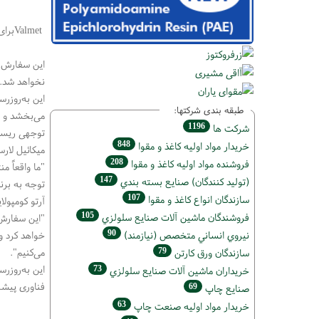
Valmet
برای
این سفارش 
نخواهد شد
.
این به‌روزر
طبقه بندی شرکتها:
می‌بخشد و عم
1196
شركت ها
توجهی ریسک
848
خريدار مواد اوليه كاغذ و مقوا
میکائیل لارس
208
فروشنده مواد اوليه كاغذ و مقوا
"
ما واقعاً م
147
(تولید كنندگان) صنايع بسته بندي
توجه به بر
107
سازندگان انواع کاغذ و مقوا
آرتو کومپول
105
فروشندگان ماشين آلات صنايع سلولزي
"
این سفارش 
90
خواهد کرد و 
نيروي انساني متخصص (نیازمند)
می‌کنیم
."
79
سازندگان ورق كارتن
این به‌روزر
73
خریداران ماشين آلات صنايع سلولزي
فناوری پیشر
69
صنايع چاپ
63
خريدار مواد اوليه صنعت چاپ