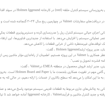
 به‌روزرسانی سیستم کنترل حلقه (
reel
) در کارخانه
Holmen Iggesund
در سوئد اقدام
در دریافت‌های سفارشات
Valmet
در چهارمین ربع سال ۲۰۲۴ گنجانده شد
سانی اجزای حیاتی سیستم کنترل ریل را مدرن‌سازی کرده و دسترس‌پذیری قطعات یدکی 
ر عملیاتی سیستم را افزایش می‌دهد. با استفاده از جدیدترین فناوری‌ها، این ارتقاء
 توقف‌های غیرمنتظره ناشی از خرابی قطعات را کاهش می‌دهد
.
ان، مدیر پروژه ارشد
Holmen Iggesund
، گفت
:
نتظر همکاری با
Valmet
در این پروژه هستیم. اطمینان از راه‌اندازی مؤثر ماشین پس از 
نامه فشرده تحویل و نصب
."
اینن، مدیر ارشد فروش محصول در منطقه
EMEA
در
Valmet
، گفت
:
گامی مهم در تقویت همکاری بلندمدت ما با
Holmen Board and Paper
است. به‌روز
به ما این امکان را می‌دهد که سطح بالاتری از خدمات را ارائه دهیم، در حالی که به 
سانی به چالش‌های جاری مربوط به قطعات قدیمی سیستم موجود پاسخ می‌دهد و عملکرد ق
فته و جدید کنترل ماشین و فرآیند
Valmet
، کارخانه
Iggesund
آماده خواهد شد تا نیا