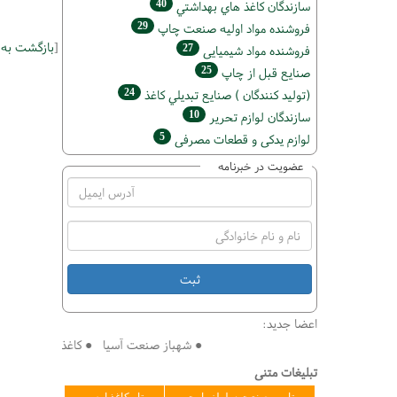
40
سازندگان كاغذ هاي بهداشتي
29
فروشنده مواد اوليه صنعت چاپ
[
بازگشت به
27
فروشنده مواد شیمیایی
25
صنايع قبل از چاپ
24
(تولید كنندگان ) صنايع تبديلي كاغذ
10
سازندگان لوازم تحریر
5
لوازم یدکی و قطعات مصرفی
عضویت در خبرنامه
اعضا جدید:
● شهباز صنعت آسیا ● کاغذ سازی افق ● فنی 
تبلیغات متنی
تامین صنعت سلولز پارت
تاو کاغذ ارس