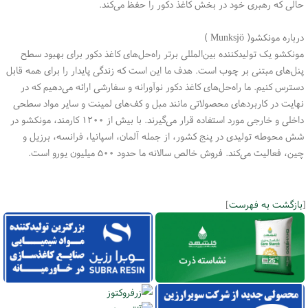
حالی که رهبری خود در بخش کاغذ دکور را حفظ می‌کند
.
درباره مونکشو(
Munksjö
)
مونکشو یک تولیدکننده بین‌المللی برتر راه‌حل‌های کاغذ دکور برای بهبود سطح
پنل‌های مبتنی بر چوب است. هدف ما این است که زندگی پایدار را برای همه قابل
دسترس کنیم. ما راه‌حل‌های کاغذ دکور نوآورانه و سفارشی ارائه می‌دهیم که در
نهایت در کاربردهای محصولاتی مانند مبل و کف‌های لمینت و سایر مواد سطحی
داخلی و خارجی مورد استفاده قرار می‌گیرند. با بیش از ۱۲۰۰ کارمند، مونکشو در
شش محوطه تولیدی در پنج کشور، از جمله آلمان، اسپانیا، فرانسه، برزیل و
چین، فعالیت می‌کند. فروش خالص سالانه ما حدود ۵۰۰ میلیون یورو است
.
[
بازگشت به فهرست
]