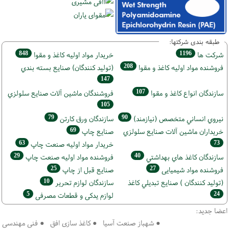
طبقه بندی شرکتها:
848
1196
شركت ها
خريدار مواد اوليه كاغذ و مقوا
208
فروشنده مواد اوليه كاغذ و مقوا
(تولید كنندگان) صنايع بسته بندي
147
107
سازندگان انواع کاغذ و مقوا
فروشندگان ماشين آلات صنايع سلولزي
105
79
90
نيروي انساني متخصص (نیازمند)
سازندگان ورق كارتن
69
خریداران ماشين آلات صنايع سلولزي
صنايع چاپ
63
73
خريدار مواد اوليه صنعت چاپ
29
40
سازندگان كاغذ هاي بهداشتي
فروشنده مواد اوليه صنعت چاپ
25
27
فروشنده مواد شیمیایی
صنايع قبل از چاپ
10
(تولید كنندگان ) صنايع تبديلي كاغذ
سازندگان لوازم تحریر
5
24
لوازم یدکی و قطعات مصرفی
اعضا جدید:
● شهباز صنعت آسیا ● کاغذ سازی افق ● فنی مهندسی سپهر 