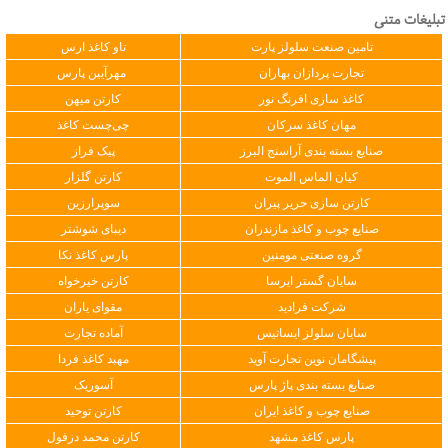
تبلیغات متنی
تامین صنعت سلولز پارت
تاو کاغذ ارس
تجارت پردازان بهاران
مهرآیین پارس
کاغذ سازی افرنگ نور
کارتن میهن
مهان کاغذ سرکان
چی‌چست کاغذ
صنایع بسته بندی آراسنج البرز
پیک فراز
کیان الماس الموت
کارتن گلزار
کارتن سازی حریر پیران
سوپرارزین
صنایع چوب و کاغذ مازندران
دیبای شوشتر
گروه صنعتی مومنین
پارس کاغذ نکا
سایان گستر ایرسا
کارتن خیرخواه
شرکت فرادید
مقوای یاران
سایان سلولز ایساتیس
آماده تجارت
پیشگامان نوین تجارت آوید
مهبد کاغذ فردا
صنایع بسته بندی پاژ پارس
آسوریک
صنایع چوب و کاغذ ایران
کارتن توحید
پارس کاغذ مشهد
کارتن محمد دزفول