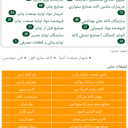
69
خریداران ماشين آلات صنايع سلولزي
صنايع چاپ
63
73
خريدار مواد اوليه صنعت چاپ
29
40
سازندگان كاغذ هاي بهداشتي
فروشنده مواد اوليه صنعت چاپ
25
27
فروشنده مواد شیمیایی
صنايع قبل از چاپ
10
(تولید كنندگان ) صنايع تبديلي كاغذ
سازندگان لوازم تحریر
5
24
لوازم یدکی و قطعات مصرفی
اعضا جدید:
● شهباز صنعت آسیا ● کاغذ سازی افق ● فنی مهندسی سپهر 
تبلیغات متنی
تامین صنعت سلولز پارت
تاو کاغذ ارس
تجارت پردازان بهاران
مهرآیین پارس
کاغذ سازی افرنگ نور
کارتن میهن
مهان کاغذ سرکان
چی‌چست کاغذ
صنایع بسته بندی آراسنج البرز
پیک فراز
کیان الماس الموت
کارتن گلزار
کارتن سازی حریر پیران
سوپرارزین
صنایع چوب و کاغذ مازندران
دیبای شوشتر