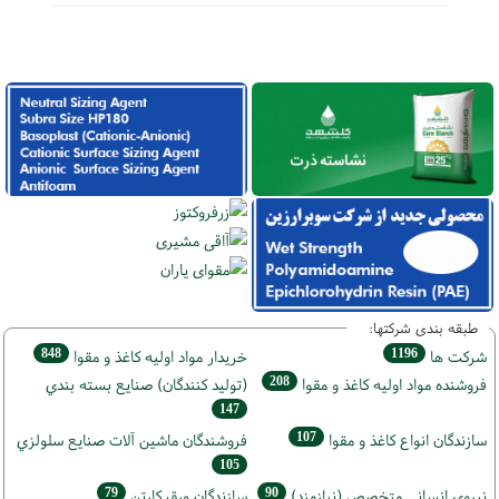
طبقه بندی شرکتها:
848
1196
شركت ها
خريدار مواد اوليه كاغذ و مقوا
208
فروشنده مواد اوليه كاغذ و مقوا
(تولید كنندگان) صنايع بسته بندي
147
107
سازندگان انواع کاغذ و مقوا
فروشندگان ماشين آلات صنايع سلولزي
105
79
90
نيروي انساني متخصص (نیازمند)
سازندگان ورق كارتن