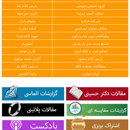
گروه صنعتی مومنین
پارس کاغذ نکا
سایان گستر ایرسا
کارتن خیرخواه
شرکت فرادید
مقوای یاران
سایان سلولز ایساتیس
آماده تجارت
پیشگامان نوین تجارت آوید
مهبد کاغذ فردا
صنایع بسته بندی پاژ پارس
آسوریک
صنایع چوب و کاغذ ایران
کارتن توحید
پارس کاغذ مشهد
کارتن محمد دزفول
پیشگامان صنعت کاغذ
پردیس کاغذ پاژ
آماده تجارت
راشا کاسپین