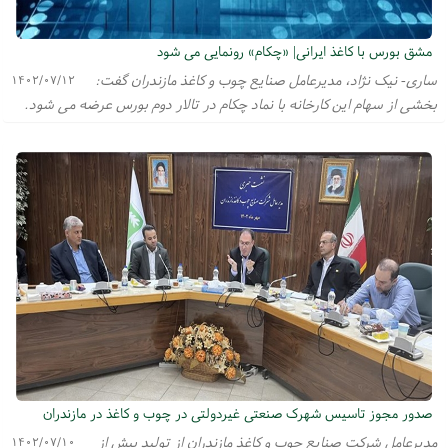
مشق بورس با کاغذ ایرانی| «چکام» رونمایی می شود
ساری- نیک نژاد، مدیرعامل صنایع چوب و کاغذ مازندران گفت:
۱۴۰۲/۰۷/۱۲
بخشی از سهام این کارخانه با نماد چکام در تالار دوم بورس عرضه می شود.
صدور مجوز تاسیس شهرک صنعتی غیردولتی در چوب و کاغذ در مازندران
مدیرعامل شرکت صنایع چوب و کاغذ مازندران از تولید بیش از
۱۴۰۲/۰۷/۱۰