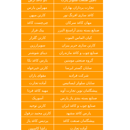
تجارت پردازان بهاران
مهرآیین پارس
کاغذ سازی افرنگ نور
کارتن میهن
مهان کاغذ سرکان
چی‌چست کاغذ
صنایع بسته بندی آراسنج البرز
پیک فراز
کیان الماس الموت
کارتن گلزار
کارتن سازی حریر پیران
سوپرارزین
صنایع چوب و کاغذ مازندران
دیبای شوشتر
گروه صنعتی مومنین
پارس کاغذ نکا
سایان گستر ایرسا
کارتن خیرخواه
شرکت فرادید
مقوای یاران
سایان سلولز ایساتیس
آماده تجارت
پیشگامان نوین تجارت آوید
مهبد کاغذ فردا
صنایع بسته بندی پاژ پارس
آسوریک
صنایع چوب و کاغذ ایران
کارتن توحید
پارس کاغذ مشهد
کارتن محمد دزفول
پیشگامان صنعت کاغذ
پردیس کاغذ پاژ
آماده تجارت
راشا کاسپین