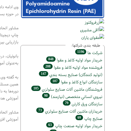
وی ادامه دا
در حوزه بسته
مشاور اتحاد
چاپ دیجیتال
بازاریابی بی
طبقه بندی شرکتها:
1196
شركت ها
بانوئیان، د
848
خريدار مواد اوليه كاغذ و مقوا
به‌عنوان آم
208
فروشنده مواد اوليه كاغذ و مقوا
147
(تولید كنندگان) صنايع بسته بندي
به گفته وی،
107
سازندگان انواع کاغذ و مقوا
همین مسئله 
105
فروشندگان ماشين آلات صنايع سلولزي
دوره‌ها به 
90
نيروي انساني متخصص (نیازمند)
آموزشی هدفم
79
سازندگان ورق كارتن
73
خریداران ماشين آلات صنايع سلولزي
مشاور اتحادی
69
صنايع چاپ
آموزشی افزو
63
خريدار مواد اوليه صنعت چاپ