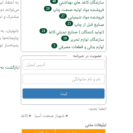
40
سازندگان كاغذ هاي بهداشتي
به اعتقاد ا
می‌توانند دو
29
فروشنده مواد اوليه صنعت چاپ
مشترک و تخص
27
فروشنده مواد شیمیایی
25
صنايع قبل از چاپ
بانوئیان، ب
24
(تولید كنندگان ) صنايع تبديلي كاغذ
چاپخانه‌ها ب
10
سازندگان لوازم تحریر
زمینه‌ساز ت
5
لوازم یدکی و قطعات مصرفی
عضویت در خبرنامه
[
بازگشت به
اعضا جدید:
● شهباز صنعت آسیا ● کاغذ سازی افق ● فنی 
تبلیغات متنی
تامین صنعت سلولز پارت
تاو کاغذ ارس