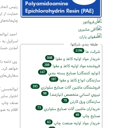
رئیس اتحادیه
حمایت از این
چاپخانه‌های
طبقه بندی شرکتها:
آمذدن خسارا
1196
شركت ها
848
خريدار مواد اوليه كاغذ و مقوا
وی ادامه دا
208
فروشنده مواد اوليه كاغذ و مقوا
خواهد کرد،‌ 
147
(تولید كنندگان) صنايع بسته بندي
سفارش‌های خو
107
سازندگان انواع کاغذ و مقوا
105
فروشندگان ماشين آلات صنايع سلولزي
ابوالحسنی گ
90
نيروي انساني متخصص (نیازمند)
اختیار سایر 
79
سازندگان ورق كارتن
صنف چاپ با ک
73
خریداران ماشين آلات صنايع سلولزي
اقلام به صو
69
صنايع چاپ
63
خريدار مواد اوليه صنعت چاپ