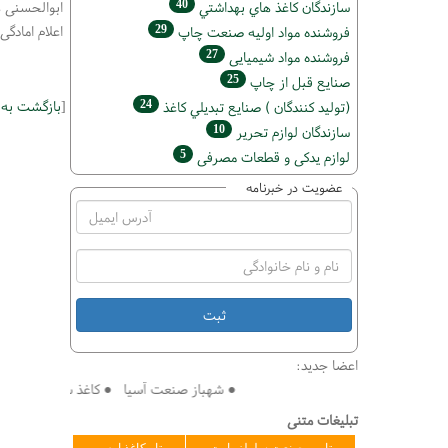
40
سازندگان كاغذ هاي بهداشتي
ابوالحسنی هم
اعلام امادگی
29
فروشنده مواد اوليه صنعت چاپ
27
فروشنده مواد شیمیایی
25
صنايع قبل از چاپ
[
بازگشت به
24
(تولید كنندگان ) صنايع تبديلي كاغذ
10
سازندگان لوازم تحریر
5
لوازم یدکی و قطعات مصرفی
عضویت در خبرنامه
اعضا جدید:
● شهباز صنعت آسیا ● کاغذ سازی افق ● فنی 
تبلیغات متنی
تامین صنعت سلولز پارت
تاو کاغذ ارس