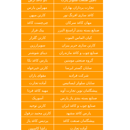
تجارت پردازان بهاران
مهرآیین پارس
کاغذ سازی افرنگ نور
کارتن میهن
مهان کاغذ سرکان
چی‌چست کاغذ
صنایع بسته بندی آراسنج البرز
پیک فراز
کیان الماس الموت
کارتن گلزار
کارتن سازی حریر پیران
سوپرارزین
صنایع چوب و کاغذ مازندران
دیبای شوشتر
گروه صنعتی مومنین
پارس کاغذ نکا
سایان گستر ایرسا
کارتن خیرخواه
شرکت فرادید
مقوای یاران
سایان سلولز ایساتیس
آماده تجارت
پیشگامان نوین تجارت آوید
مهبد کاغذ فردا
صنایع بسته بندی پاژ پارس
آسوریک
صنایع چوب و کاغذ ایران
کارتن توحید
پارس کاغذ مشهد
کارتن محمد دزفول
پیشگامان صنعت کاغذ
پردیس کاغذ پاژ
آماده تجارت
راشا کاسپین