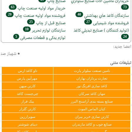
خریداران ماشين آلات صنايع سلولزي
صنايع چاپ
63
73
خريدار مواد اوليه صنعت چاپ
29
40
سازندگان كاغذ هاي بهداشتي
فروشنده مواد اوليه صنعت چاپ
25
27
فروشنده مواد شیمیایی
صنايع قبل از چاپ
10
(تولید كنندگان ) صنايع تبديلي كاغذ
سازندگان لوازم تحریر
5
24
لوازم یدکی و قطعات مصرفی
اعضا جدید:
● شهباز صنعت آس
تبلیغات متنی
تامین صنعت سلولز پارت
تاو کاغذ ارس
تجارت پردازان بهاران
مهرآیین پارس
کاغذ سازی افرنگ نور
کارتن میهن
مهان کاغذ سرکان
چی‌چست کاغذ
صنایع بسته بندی آراسنج البرز
پیک فراز
کیان الماس الموت
کارتن گلزار
کارتن سازی حریر پیران
سوپرارزین
صنایع چوب و کاغذ مازندران
دیبای شوشتر