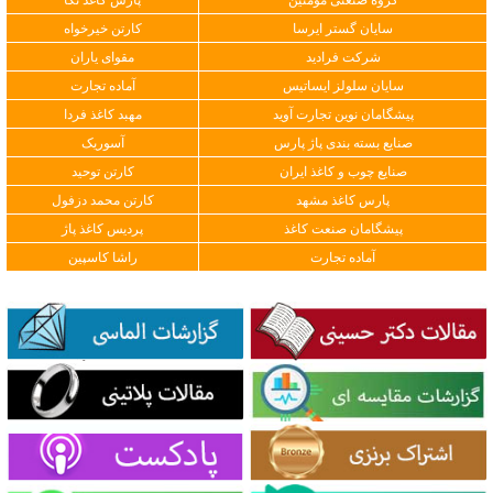
گروه صنعتی مومنین
پارس کاغذ نکا
سایان گستر ایرسا
کارتن خیرخواه
شرکت فرادید
مقوای یاران
سایان سلولز ایساتیس
آماده تجارت
پیشگامان نوین تجارت آوید
مهبد کاغذ فردا
صنایع بسته بندی پاژ پارس
آسوریک
صنایع چوب و کاغذ ایران
کارتن توحید
پارس کاغذ مشهد
کارتن محمد دزفول
پیشگامان صنعت کاغذ
پردیس کاغذ پاژ
آماده تجارت
راشا کاسپین