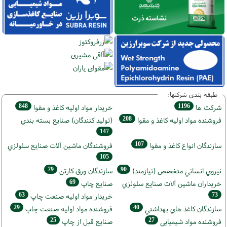
طبقه بندی شرکتها:
848
1196
شركت ها
خريدار مواد اوليه كاغذ و مقوا
208
فروشنده مواد اوليه كاغذ و مقوا
(تولید كنندگان) صنايع بسته بندي
147
107
سازندگان انواع کاغذ و مقوا
فروشندگان ماشين آلات صنايع سلولزي
105
79
90
نيروي انساني متخصص (نیازمند)
سازندگان ورق كارتن
69
خریداران ماشين آلات صنايع سلولزي
صنايع چاپ
63
73
خريدار مواد اوليه صنعت چاپ
29
40
سازندگان كاغذ هاي بهداشتي
فروشنده مواد اوليه صنعت چاپ
25
27
فروشنده مواد شیمیایی
صنايع قبل از چاپ