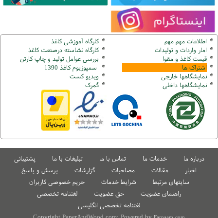
اطلاعات مهم مهم
کارگاه آموزشی کاغذ
امار واردات و تولیدات
کارگاه نشاسته درصنعت کاغذ
قیمت کاغذ و مقوا
بررسی عوامل تولید و چاپ کارتن
اشتراک ها
سمپوزیوم کاغذ 1390
نمایشگاهها
خارجی
ویدیو کست
نمایشگاهها
داخلی
گ
مرک
درباره ما
خدمات ما
تماس با ما
تبلیغات با ما
پشتیبانی
اخبار
مقالات
مصاحبات
گزارشات
پرسش و پاسخ
سایتهای مرتبط
شرایط خدمات
حریم خصوصی کاربران
راهنمای عضویت
حق عضویت
لغتنامه تخصصی
لغتنامه تخصصی انگلیسی
Copyright PaperAndWood.com; Powered by
Farnaam.com