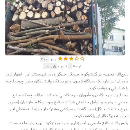
رای:
۳.۰۰
توسط
۱
کاربر -
رای دهید
ذبیح‌الله محمدی در گفت‌وگو با خبرنگار خبرگزاری در شهرستان آمل، اظهار کرد:
مأموران این اداره یک دستگاه کامیون و دو دستگاه وانت پیکان حامل چوب قاچاق
را شناسایی و توقیف کردند.
وی افزود: سرجنگلبان و مأموران سرجنگلبانی امامزاده عبدالله، پاسگاه منابع
طبیعی سرخرود و عوامل حفاظتی شرکت صنایع چوب و کاغذ مازندران (مجری
طرح حفاظت جنگل) حین گشت و سرکشی مشترک از حوزه استحفاظی این
محموله بزرگ قاچاق را کشف کردند.
رئیس اداره منابع طبیعی و آبخیزداری آمل تصریح کرد: این خودروها به همراه
محموله های قاچاق کشف شده توقیف و به پارکینگ اداره منتقل شدند.