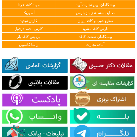
پیشگامان نوین تجارت آوید
مهبد کاغذ فردا
صنایع بسته بندی پاژ پارس
آسوریک
صنایع چوب و کاغذ ایران
کارتن توحید
پارس کاغذ مشهد
کارتن محمد دزفول
پیشگامان صنعت کاغذ
پردیس کاغذ پاژ
آماده تجارت
راشا کاسپین