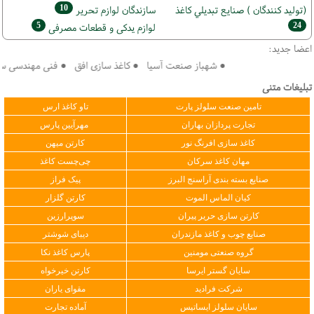
10
(تولید كنندگان ) صنايع تبديلي كاغذ
سازندگان لوازم تحریر
5
24
لوازم یدکی و قطعات مصرفی
اعضا جدید:
● شهباز صنعت آسیا ● کاغذ سازی افق ● فنی مهندسی سپهر کو
تبلیغات متنی
تامین صنعت سلولز پارت
تاو کاغذ ارس
تجارت پردازان بهاران
مهرآیین پارس
کاغذ سازی افرنگ نور
کارتن میهن
مهان کاغذ سرکان
چی‌چست کاغذ
صنایع بسته بندی آراسنج البرز
پیک فراز
کیان الماس الموت
کارتن گلزار
کارتن سازی حریر پیران
سوپرارزین
صنایع چوب و کاغذ مازندران
دیبای شوشتر
گروه صنعتی مومنین
پارس کاغذ نکا
سایان گستر ایرسا
کارتن خیرخواه
شرکت فرادید
مقوای یاران
سایان سلولز ایساتیس
آماده تجارت