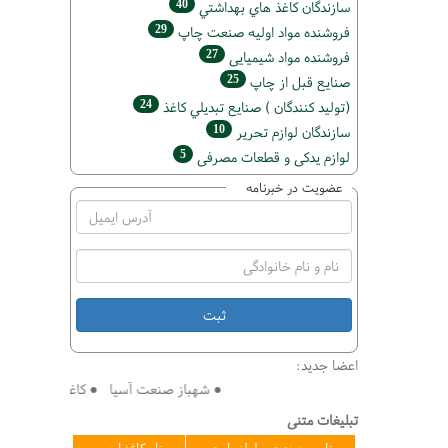
40
سازندگان كاغذ هاي بهداشتي
29
فروشنده مواد اوليه صنعت چاپ
27
فروشنده مواد شیمیایی
25
صنايع قبل از چاپ
24
(تولید كنندگان ) صنايع تبديلي كاغذ
10
سازندگان لوازم تحریر
5
لوازم یدکی و قطعات مصرفی
عضویت در خبرنامه
اعضا جدید:
● شهباز صنعت آسیا ● کاغذ سازی افق ● فن
تبلیغات متنی
تامین صنعت سلولز پارت
تاو کاغذ ارس