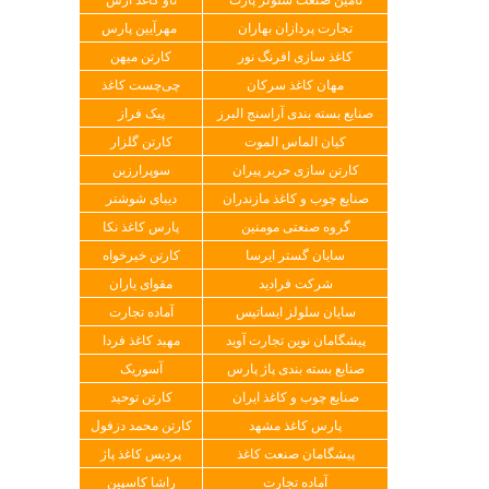
تجارت پردازان بهاران
مهرآیین پارس
کاغذ سازی افرنگ نور
کارتن میهن
مهان کاغذ سرکان
چی‌چست کاغذ
صنایع بسته بندی آراسنج البرز
پیک فراز
کیان الماس الموت
کارتن گلزار
کارتن سازی حریر پیران
سوپرارزین
صنایع چوب و کاغذ مازندران
دیبای شوشتر
گروه صنعتی مومنین
پارس کاغذ نکا
سایان گستر ایرسا
کارتن خیرخواه
شرکت فرادید
مقوای یاران
سایان سلولز ایساتیس
آماده تجارت
پیشگامان نوین تجارت آوید
مهبد کاغذ فردا
صنایع بسته بندی پاژ پارس
آسوریک
صنایع چوب و کاغذ ایران
کارتن توحید
پارس کاغذ مشهد
کارتن محمد دزفول
پیشگامان صنعت کاغذ
پردیس کاغذ پاژ
آماده تجارت
راشا کاسپین