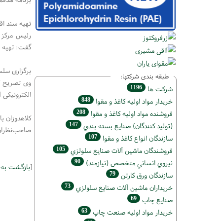
تهیه سند اق
رئیس مرکز 
گفت: تهیه س
برگزاری سل
طبقه بندی شرکتها:
وی تصریح ک
1196
شركت ها
الکترونیکی 
848
خريدار مواد اوليه كاغذ و مقوا
208
فروشنده مواد اوليه كاغذ و مقوا
کلاهدوزان 
147
(تولید كنندگان) صنايع بسته بندي
صاحب‌نظران 
107
سازندگان انواع کاغذ و مقوا
105
فروشندگان ماشين آلات صنايع سلولزي
90
نيروي انساني متخصص (نیازمند)
[
بازگشت به
79
سازندگان ورق كارتن
73
خریداران ماشين آلات صنايع سلولزي
69
صنايع چاپ
63
خريدار مواد اوليه صنعت چاپ