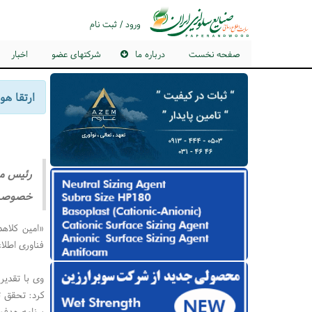
ورود / ثبت نام
صفحه نخست
درباره ما
شرکتهای عضو
اخبار
ارتقا ه
رئیس مر
خصوصی ب
«امین کلاه
فناوری اطلاع
وی با تقدیر
کرد: تحقق ت
برنامه هدفم