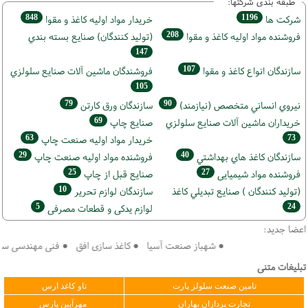
طبقه بندی شرکتها:
848
1196
شركت ها
خريدار مواد اوليه كاغذ و مقوا
208
فروشنده مواد اوليه كاغذ و مقوا
(تولید كنندگان) صنايع بسته بندي
147
107
سازندگان انواع کاغذ و مقوا
فروشندگان ماشين آلات صنايع سلولزي
105
79
90
نيروي انساني متخصص (نیازمند)
سازندگان ورق كارتن
69
خریداران ماشين آلات صنايع سلولزي
صنايع چاپ
63
73
خريدار مواد اوليه صنعت چاپ
29
40
سازندگان كاغذ هاي بهداشتي
فروشنده مواد اوليه صنعت چاپ
25
27
فروشنده مواد شیمیایی
صنايع قبل از چاپ
10
(تولید كنندگان ) صنايع تبديلي كاغذ
سازندگان لوازم تحریر
5
24
لوازم یدکی و قطعات مصرفی
اعضا جدید:
● شهباز صنعت آسیا ● کاغذ سازی افق ● فنی مهندسی سپهر ک
تبلیغات متنی
تامین صنعت سلولز پارت
تاو کاغذ ارس
تجارت پردازان بهاران
مهرآیین پارس