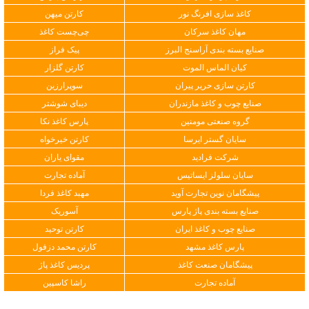
کاغذ سازی افرنگ نور
کارتن میهن
مهان کاغذ سرکان
چی‌چست کاغذ
صنایع بسته بندی آراسنج البرز
پیک فراز
کیان الماس الموت
کارتن گلزار
کارتن سازی حریر پیران
سوپرارزین
صنایع چوب و کاغذ مازندران
دیبای شوشتر
گروه صنعتی مومنین
پارس کاغذ نکا
سایان گستر ایرسا
کارتن خیرخواه
شرکت فرادید
مقوای یاران
سایان سلولز ایساتیس
آماده تجارت
پیشگامان نوین تجارت آوید
مهبد کاغذ فردا
صنایع بسته بندی پاژ پارس
آسوریک
صنایع چوب و کاغذ ایران
کارتن توحید
پارس کاغذ مشهد
کارتن محمد دزفول
پیشگامان صنعت کاغذ
پردیس کاغذ پاژ
آماده تجارت
راشا کاسپین