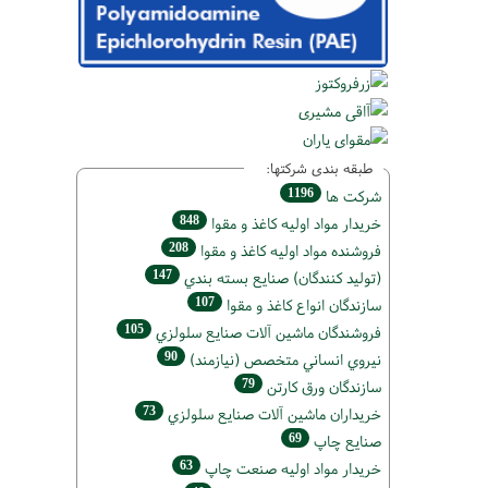
طبقه بندی شرکتها:
1196
شركت ها
848
خريدار مواد اوليه كاغذ و مقوا
208
فروشنده مواد اوليه كاغذ و مقوا
147
(تولید كنندگان) صنايع بسته بندي
107
سازندگان انواع کاغذ و مقوا
105
فروشندگان ماشين آلات صنايع سلولزي
90
نيروي انساني متخصص (نیازمند)
79
سازندگان ورق كارتن
73
خریداران ماشين آلات صنايع سلولزي
69
صنايع چاپ
63
خريدار مواد اوليه صنعت چاپ