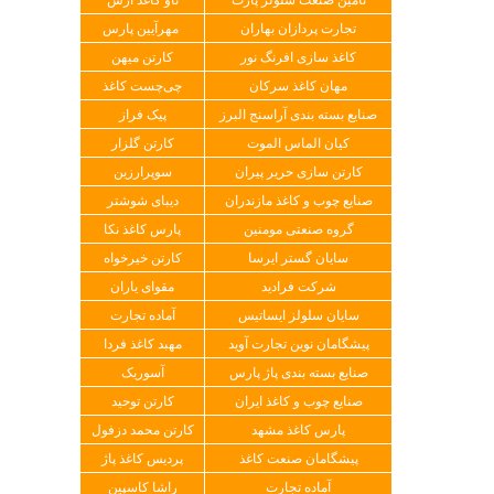
تجارت پردازان بهاران
مهرآیین پارس
کاغذ سازی افرنگ نور
کارتن میهن
مهان کاغذ سرکان
چی‌چست کاغذ
صنایع بسته بندی آراسنج البرز
پیک فراز
کیان الماس الموت
کارتن گلزار
کارتن سازی حریر پیران
سوپرارزین
صنایع چوب و کاغذ مازندران
دیبای شوشتر
گروه صنعتی مومنین
پارس کاغذ نکا
سایان گستر ایرسا
کارتن خیرخواه
شرکت فرادید
مقوای یاران
سایان سلولز ایساتیس
آماده تجارت
پیشگامان نوین تجارت آوید
مهبد کاغذ فردا
صنایع بسته بندی پاژ پارس
آسوریک
صنایع چوب و کاغذ ایران
کارتن توحید
پارس کاغذ مشهد
کارتن محمد دزفول
پیشگامان صنعت کاغذ
پردیس کاغذ پاژ
آماده تجارت
راشا کاسپین