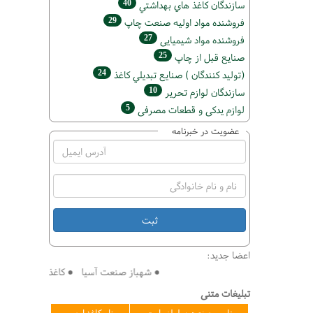
40
سازندگان كاغذ هاي بهداشتي
29
فروشنده مواد اوليه صنعت چاپ
27
فروشنده مواد شیمیایی
25
صنايع قبل از چاپ
24
(تولید كنندگان ) صنايع تبديلي كاغذ
10
سازندگان لوازم تحریر
5
لوازم یدکی و قطعات مصرفی
عضویت در خبرنامه
اعضا جدید:
● شهباز صنعت آسیا ● کاغذ سازی افق ● فنی 
تبلیغات متنی
تامین صنعت سلولز پارت
تاو کاغذ ارس