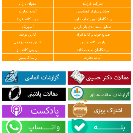
شرکت فرادید
مقوای یاران
سایان سلولز ایساتیس
آماده تجارت
پیشگامان نوین تجارت آوید
مهبد کاغذ فردا
صنایع بسته بندی پاژ پارس
آسوریک
صنایع چوب و کاغذ ایران
کارتن توحید
پارس کاغذ مشهد
کارتن محمد دزفول
پیشگامان صنعت کاغذ
پردیس کاغذ پاژ
آماده تجارت
راشا کاسپین