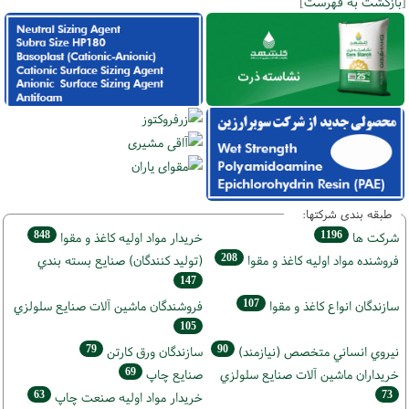
[
بازگشت به فهرست
]
طبقه بندی شرکتها:
848
1196
شركت ها
خريدار مواد اوليه كاغذ و مقوا
208
فروشنده مواد اوليه كاغذ و مقوا
(تولید كنندگان) صنايع بسته بندي
147
107
سازندگان انواع کاغذ و مقوا
فروشندگان ماشين آلات صنايع سلولزي
105
79
90
نيروي انساني متخصص (نیازمند)
سازندگان ورق كارتن
69
خریداران ماشين آلات صنايع سلولزي
صنايع چاپ
63
73
خريدار مواد اوليه صنعت چاپ