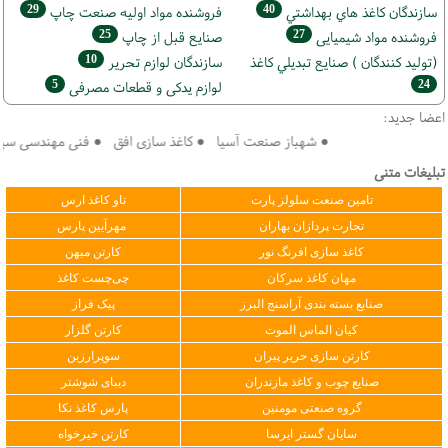
29
40
سازندگان كاغذ هاي بهداشتي
فروشنده مواد اوليه صنعت چاپ
25
27
فروشنده مواد شیمیایی
صنايع قبل از چاپ
10
(تولید كنندگان ) صنايع تبديلي كاغذ
سازندگان لوازم تحریر
5
24
لوازم یدکی و قطعات مصرفی
اعضا جدید:
● شهباز صنعت آسیا ● کاغذ سازی افق ● فنی مهندسی سپهر کو
تبلیغات متنی
تامین صنعت سلولز پارت
تاو کاغذ ارس
تجارت پردازان بهاران
مهرآیین پارس
کاغذ سازی افرنگ نور
کارتن میهن
مهان کاغذ سرکان
چی‌چست کاغذ
صنایع بسته بندی آراسنج البرز
پیک فراز
کیان الماس الموت
کارتن گلزار
کارتن سازی حریر پیران
سوپرارزین
صنایع چوب و کاغذ مازندران
دیبای شوشتر
گروه صنعتی مومنین
پارس کاغذ نکا
سایان گستر ایرسا
کارتن خیرخواه