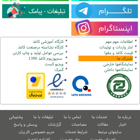
اطلاعات مهم مهم
کارگاه آموزشی کاغذ
امار واردات و تولیدات
کارگاه نشاسته درصنعت کاغذ
قیمت کاغذ و مقوا
بررسی عوامل تولید و چاپ کارتن
اشتراک ها
سمپوزیوم کاغذ 1390
نمایشگاهها
خارجی
ویدیو کست
نمایشگاهها
داخلی
گ
مرک
درباره ما
خدمات ما
تماس با ما
تبلیغات با ما
پشتیبانی
اخبار
مقالات
مصاحبات
گزارشات
پرسش و پاسخ
سایتهای مرتبط
شرایط خدمات
حریم خصوصی کاربران
راهنمای عضویت
حق عضویت
لغتنامه تخصصی