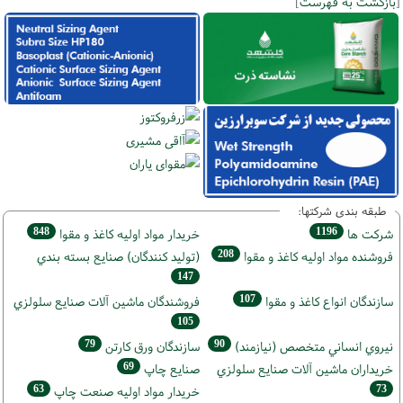
[
بازگشت به فهرست
]
طبقه بندی شرکتها:
848
1196
شركت ها
خريدار مواد اوليه كاغذ و مقوا
208
فروشنده مواد اوليه كاغذ و مقوا
(تولید كنندگان) صنايع بسته بندي
147
107
سازندگان انواع کاغذ و مقوا
فروشندگان ماشين آلات صنايع سلولزي
105
79
90
نيروي انساني متخصص (نیازمند)
سازندگان ورق كارتن
69
خریداران ماشين آلات صنايع سلولزي
صنايع چاپ
63
73
خريدار مواد اوليه صنعت چاپ