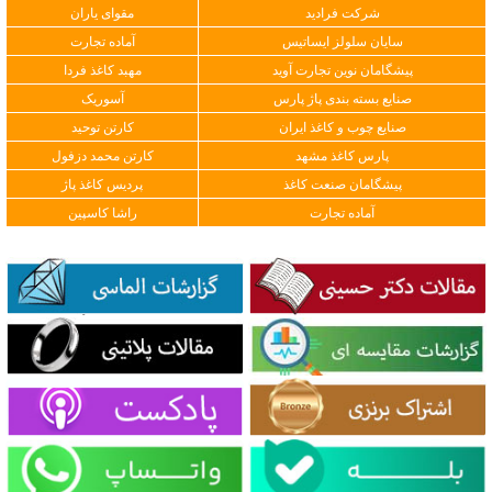
شرکت فرادید
مقوای یاران
سایان سلولز ایساتیس
آماده تجارت
پیشگامان نوین تجارت آوید
مهبد کاغذ فردا
صنایع بسته بندی پاژ پارس
آسوریک
صنایع چوب و کاغذ ایران
کارتن توحید
پارس کاغذ مشهد
کارتن محمد دزفول
پیشگامان صنعت کاغذ
پردیس کاغذ پاژ
آماده تجارت
راشا کاسپین