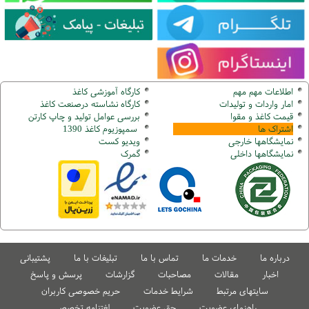
اطلاعات مهم مهم
کارگاه آموزشی کاغذ
امار واردات و تولیدات
کارگاه نشاسته درصنعت کاغذ
قیمت کاغذ و مقوا
بررسی عوامل تولید و چاپ کارتن
اشتراک ها
سمپوزیوم کاغذ 1390
نمایشگاهها
خارجی
ویدیو کست
نمایشگاهها
داخلی
گ
مرک
درباره ما
خدمات ما
تماس با ما
تبلیغات با ما
پشتیبانی
اخبار
مقالات
مصاحبات
گزارشات
پرسش و پاسخ
سایتهای مرتبط
شرایط خدمات
حریم خصوصی کاربران
راهنمای عضویت
حق عضویت
لغتنامه تخصصی