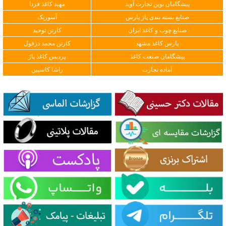
پیشگامان نوین تجارت آوید
مهبد کاغذ فردا
صنایع بسته بندی پاژ پارس
آسوریک
صنایع چوب و کاغذ ایران
کارتن توحید
پارس کاغذ مشهد
کارتن محمد دزفول
پیشگامان صنعت کاغذ
پردیس کاغذ پاژ
آماده تجارت
راشا کاسپین