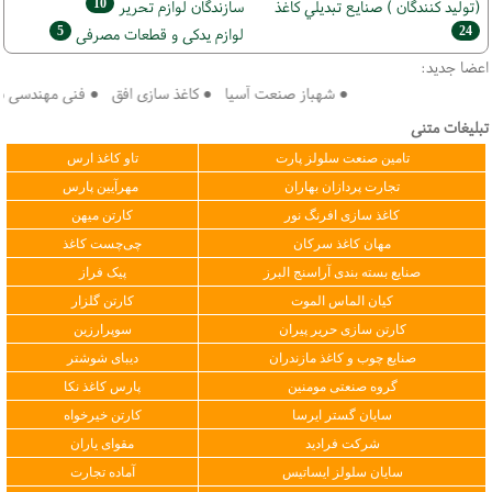
10
(تولید كنندگان ) صنايع تبديلي كاغذ
سازندگان لوازم تحریر
5
24
لوازم یدکی و قطعات مصرفی
اعضا جدید:
● شهباز صنعت آسیا ● کاغذ سازی افق ● فنی مهندسی سپهر 
تبلیغات متنی
تامین صنعت سلولز پارت
تاو کاغذ ارس
تجارت پردازان بهاران
مهرآیین پارس
کاغذ سازی افرنگ نور
کارتن میهن
مهان کاغذ سرکان
چی‌چست کاغذ
صنایع بسته بندی آراسنج البرز
پیک فراز
کیان الماس الموت
کارتن گلزار
کارتن سازی حریر پیران
سوپرارزین
صنایع چوب و کاغذ مازندران
دیبای شوشتر
گروه صنعتی مومنین
پارس کاغذ نکا
سایان گستر ایرسا
کارتن خیرخواه
شرکت فرادید
مقوای یاران
سایان سلولز ایساتیس
آماده تجارت