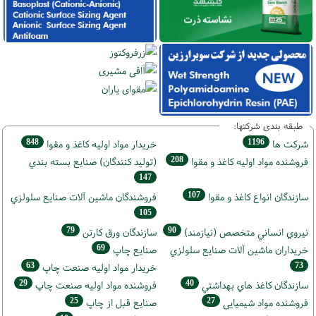
طبقه بندی شرکتها:
848
1196
شركت ها
خريدار مواد اوليه كاغذ و مقوا
208
فروشنده مواد اوليه كاغذ و مقوا
(تولید كنندگان) صنايع بسته بندي
147
107
سازندگان انواع کاغذ و مقوا
فروشندگان ماشين آلات صنايع سلولزي
105
79
90
نيروي انساني متخصص (نیازمند)
سازندگان ورق كارتن
69
خریداران ماشين آلات صنايع سلولزي
صنايع چاپ
63
73
خريدار مواد اوليه صنعت چاپ
29
40
سازندگان كاغذ هاي بهداشتي
فروشنده مواد اوليه صنعت چاپ
25
27
فروشنده مواد شیمیایی
صنايع قبل از چاپ