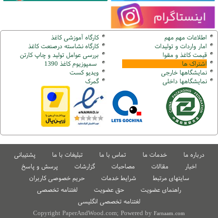
اطلاعات مهم مهم
کارگاه آموزشی کاغذ
امار واردات و تولیدات
کارگاه نشاسته درصنعت کاغذ
قیمت کاغذ و مقوا
بررسی عوامل تولید و چاپ کارتن
اشتراک ها
سمپوزیوم کاغذ 1390
نمایشگاهها
خارجی
ویدیو کست
نمایشگاهها
داخلی
گ
مرک
درباره ما
خدمات ما
تماس با ما
تبلیغات با ما
پشتیبانی
اخبار
مقالات
مصاحبات
گزارشات
پرسش و پاسخ
سایتهای مرتبط
شرایط خدمات
حریم خصوصی کاربران
راهنمای عضویت
حق عضویت
لغتنامه تخصصی
لغتنامه تخصصی انگلیسی
Copyright PaperAndWood.com; Powered by
Farnaam.com