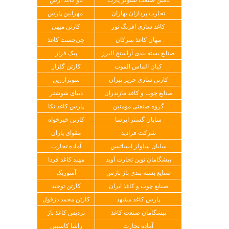
تجارت پردازان بهاران
مهرآیین پارس
کاغذ سازی افرنگ نور
کارتن میهن
مهان کاغذ سرکان
چی‌چست کاغذ
صنایع بسته بندی آراسنج البرز
پیک فراز
کیان الماس الموت
کارتن گلزار
کارتن سازی حریر پیران
سوپرارزین
صنایع چوب و کاغذ مازندران
دیبای شوشتر
گروه صنعتی مومنین
پارس کاغذ نکا
سایان گستر ایرسا
کارتن خیرخواه
شرکت فرادید
مقوای یاران
سایان سلولز ایساتیس
آماده تجارت
پیشگامان نوین تجارت آوید
مهبد کاغذ فردا
صنایع بسته بندی پاژ پارس
آسوریک
صنایع چوب و کاغذ ایران
کارتن توحید
پارس کاغذ مشهد
کارتن محمد دزفول
پیشگامان صنعت کاغذ
پردیس کاغذ پاژ
آماده تجارت
راشا کاسپین