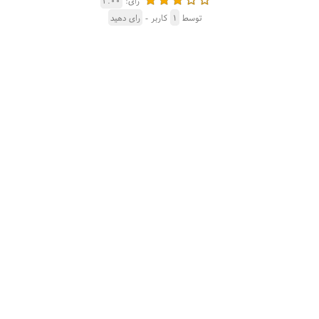
رای:
۳.۰۰
توسط
۱
کاربر -
رای دهید