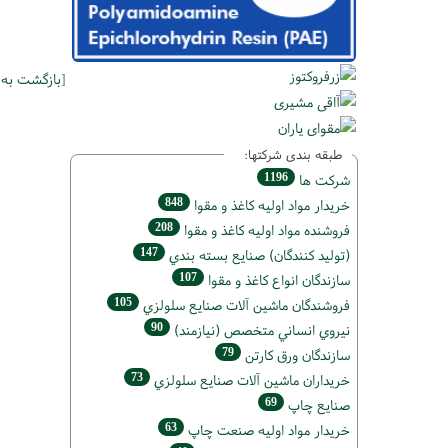
[
بازگشت به
طبقه بندی شرکتها:
1196
شركت ها
848
خريدار مواد اوليه كاغذ و مقوا
208
فروشنده مواد اوليه كاغذ و مقوا
147
(تولید كنندگان) صنايع بسته بندي
107
سازندگان انواع کاغذ و مقوا
105
فروشندگان ماشين آلات صنايع سلولزي
90
نيروي انساني متخصص (نیازمند)
79
سازندگان ورق كارتن
73
خریداران ماشين آلات صنايع سلولزي
69
صنايع چاپ
63
خريدار مواد اوليه صنعت چاپ