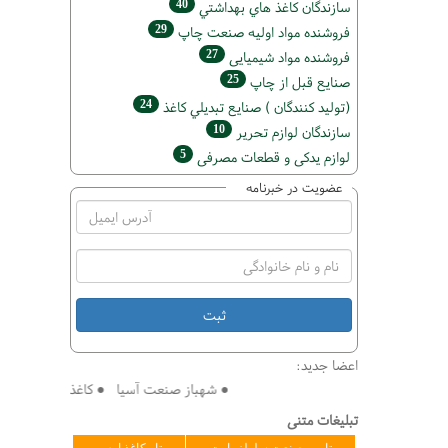
40
سازندگان كاغذ هاي بهداشتي
29
فروشنده مواد اوليه صنعت چاپ
27
فروشنده مواد شیمیایی
25
صنايع قبل از چاپ
24
(تولید كنندگان ) صنايع تبديلي كاغذ
10
سازندگان لوازم تحریر
5
لوازم یدکی و قطعات مصرفی
عضویت در خبرنامه
اعضا جدید:
● شهباز صنعت آسیا ● کاغذ سازی افق ● فنی 
تبلیغات متنی
تامین صنعت سلولز پارت
تاو کاغذ ارس