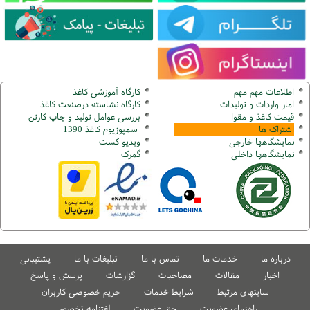
اطلاعات مهم مهم
کارگاه آموزشی کاغذ
امار واردات و تولیدات
کارگاه نشاسته درصنعت کاغذ
قیمت کاغذ و مقوا
بررسی عوامل تولید و چاپ کارتن
اشتراک ها
سمپوزیوم کاغذ 1390
نمایشگاهها
خارجی
ویدیو کست
نمایشگاهها
داخلی
گ
مرک
درباره ما
خدمات ما
تماس با ما
تبلیغات با ما
پشتیبانی
اخبار
مقالات
مصاحبات
گزارشات
پرسش و پاسخ
سایتهای مرتبط
شرایط خدمات
حریم خصوصی کاربران
راهنمای عضویت
حق عضویت
لغتنامه تخصصی