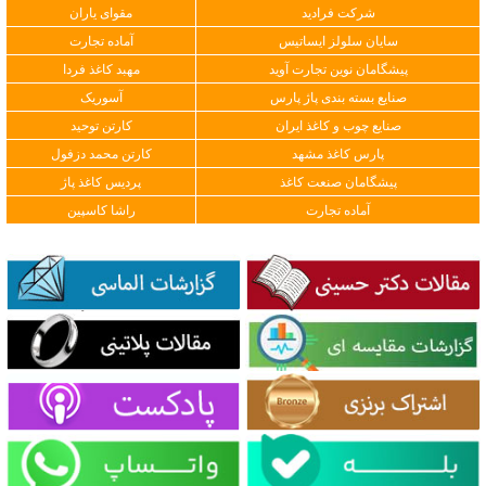
شرکت فرادید
مقوای یاران
سایان سلولز ایساتیس
آماده تجارت
پیشگامان نوین تجارت آوید
مهبد کاغذ فردا
صنایع بسته بندی پاژ پارس
آسوریک
صنایع چوب و کاغذ ایران
کارتن توحید
پارس کاغذ مشهد
کارتن محمد دزفول
پیشگامان صنعت کاغذ
پردیس کاغذ پاژ
آماده تجارت
راشا کاسپین