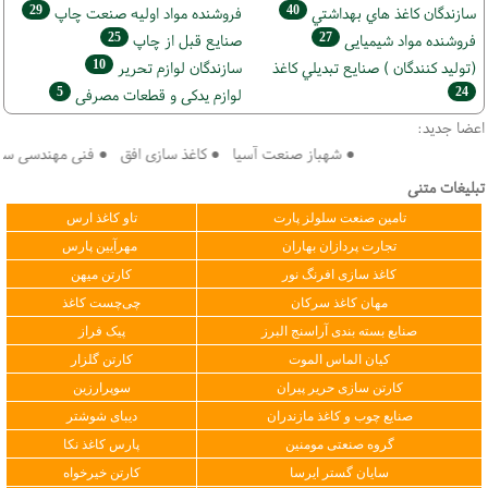
29
40
سازندگان كاغذ هاي بهداشتي
فروشنده مواد اوليه صنعت چاپ
25
27
فروشنده مواد شیمیایی
صنايع قبل از چاپ
10
(تولید كنندگان ) صنايع تبديلي كاغذ
سازندگان لوازم تحریر
5
24
لوازم یدکی و قطعات مصرفی
اعضا جدید:
● شهباز صنعت آسیا ● کاغذ سازی افق ● فنی مهندسی سپهر ک
تبلیغات متنی
تامین صنعت سلولز پارت
تاو کاغذ ارس
تجارت پردازان بهاران
مهرآیین پارس
کاغذ سازی افرنگ نور
کارتن میهن
مهان کاغذ سرکان
چی‌چست کاغذ
صنایع بسته بندی آراسنج البرز
پیک فراز
کیان الماس الموت
کارتن گلزار
کارتن سازی حریر پیران
سوپرارزین
صنایع چوب و کاغذ مازندران
دیبای شوشتر
گروه صنعتی مومنین
پارس کاغذ نکا
سایان گستر ایرسا
کارتن خیرخواه