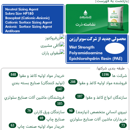
[
بازگشت به فهرست
]
طبقه بندی شرکتها:
848
1196
شركت ها
خريدار مواد اوليه كاغذ و مقوا
208
فروشنده مواد اوليه كاغذ و مقوا
(تولید كنندگان) صنايع بسته بندي
147
107
سازندگان انواع کاغذ و مقوا
فروشندگان ماشين آلات صنايع سلولزي
105
79
90
نيروي انساني متخصص (نیازمند)
سازندگان ورق كارتن
69
خریداران ماشين آلات صنايع سلولزي
صنايع چاپ
63
73
خريدار مواد اوليه صنعت چاپ