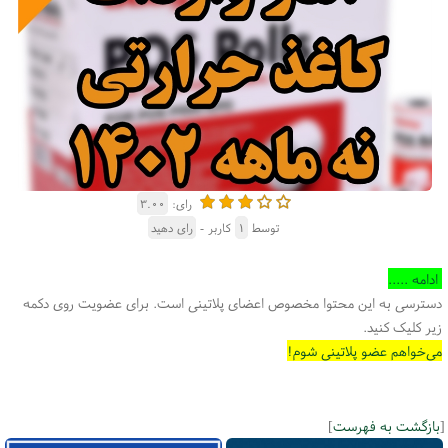
رای:
۳.۰۰
توسط
۱
کاربر -
رای دهید
ادامه .....
دسترسی به این محتوا مخصوص اعضای پلاتینی است. برای عضویت روی دکمه
زیر کلیک کنید.
می‌خواهم عضو پلاتینی شوم!
[
بازگشت به فهرست
]