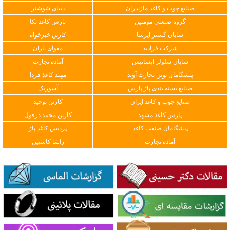
صنایع چوب و کاغذ مازندران
دیبای شوشتر
گروه صنعتی مومنین
پارس کاغذ نکا
سایان گستر ایرسا
کارتن خیرخواه
شرکت فرادید
مقوای یاران
سایان سلولز ایساتیس
آماده تجارت
پیشگامان نوین تجارت آوید
مهبد کاغذ فردا
صنایع بسته بندی پاژ پارس
آسوریک
صنایع چوب و کاغذ ایران
کارتن توحید
پارس کاغذ مشهد
کارتن محمد دزفول
پیشگامان صنعت کاغذ
پردیس کاغذ پاژ
آماده تجارت
راشا کاسپین