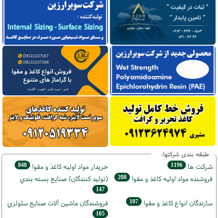
طبقه بندی شرکتها:
848
1196
شركت ها
خريدار مواد اوليه كاغذ و مقوا
208
فروشنده مواد اوليه كاغذ و مقوا
(تولید كنندگان) صنايع بسته بندي
147
107
سازندگان انواع کاغذ و مقوا
فروشندگان ماشين آلات صنايع سلولزي
105