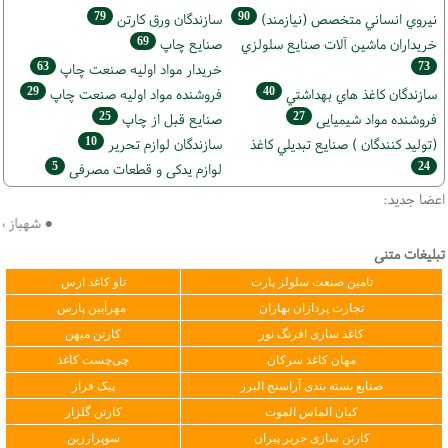
79
90
نيروي انساني متخصص (نیازمند)
سازندگان ورق كارتن
69
خریداران ماشين آلات صنايع سلولزي
صنايع چاپ
63
73
خريدار مواد اوليه صنعت چاپ
29
40
سازندگان كاغذ هاي بهداشتي
فروشنده مواد اوليه صنعت چاپ
25
27
فروشنده مواد شیمیایی
صنايع قبل از چاپ
10
(تولید كنندگان ) صنايع تبديلي كاغذ
سازندگان لوازم تحریر
5
24
لوازم یدکی و قطعات مصرفی
اعضا جدید:
● شهباز صنع
تبلیغات متنی
تامین صنعت سلولز پارت
تاو کاغذ ارس
تجارت پردازان بهاران
مهرآیین پارس
کاغذ سازی افرنگ نور
کارتن میهن
مهان کاغذ سرکان
چی‌چست کاغذ
صنایع بسته بندی آراسنج البرز
پیک فراز
کیان الماس الموت
کارتن گلزار
کارتن سازی حریر پیران
سوپرارزین